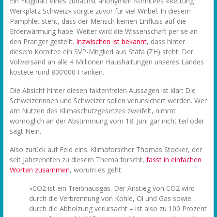
Ein Flugblatt eines zunächst anonymen Komitees «Rettung
Werkplatz Schweiz» sorgte zuvor für viel Wirbel. In diesem
Pamphlet steht, dass der Mensch keinen Einfluss auf die
Erderwärmung habe. Weiter wird die Wissenschaft per se an
den Pranger gestellt.
Inzwischen ist bekannt
, dass hinter
diesem Komitee ein SVP-Mitglied aus Stäfa (ZH) steht. Der
Vollversand an alle 4 Millionen Haushaltungen unseres Landes
kostete rund 800’000 Franken.
Die Absicht hinter diesen faktenfreien Aussagen ist klar: Die
Schweizerinnen und Schweizer sollen verunsichert werden. Wer
am Nutzen des Klimaschutzgesetzes zweifelt, nimmt
womöglich an der Abstimmung vom 18. Juni gar nicht teil oder
sagt Nein.
Also zurück auf Feld eins. Klimaforscher Thomas Stocker, der
seit Jahrzehnten zu diesem Thema forscht,
fasst in einfachen
Worten zusammen
, worum es geht:
«CO2 ist ein Treibhausgas. Der Anstieg von CO2 wird
durch die Verbrennung von Kohle, Öl und Gas sowie
durch die Abholzung verursacht – ist also zu 100 Prozent