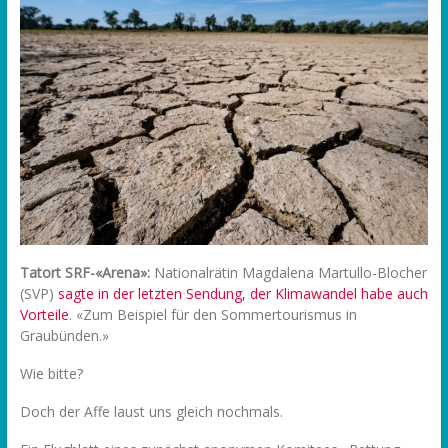
Tatort SRF-«Arena»:
Nationalrätin Magdalena Martullo-Blocher
(SVP)
sagte in der letzten Sendung, der Klimawandel habe auch
Vorteile
. «Zum Beispiel für den Sommertourismus in
Graubünden.»
Wie bitte?
Doch der Affe laust uns gleich nochmals.