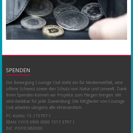
SPENDEN
Die Bewegung Courage Civil steht ein für Medienvielfalt, eine
offene Schweiz sowie den Schutz von Natur und Umwelt. Dank
Ihren Spenden können wir Projekte zum Fliegen bringen. Wir
sind dankbar für jede Zuwendung. Die Mitglieder von Courage
Civil arbeiten übrigens alle ehrenamtlich.
PC-Konto:
15-173797-1
IBAN: CH19 0900 0000 1517 3797 1
BIC: POFICHBEXXX