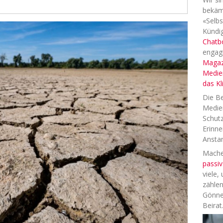
bekäm
«Selbs
Kündig
Chatb
engag
Magaz
Medien
das K
Die Be
Medien
Schutz
Erinne
Anstan
Machen
passiv
viele,
zählen
Gönne
Beirat