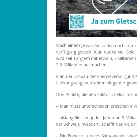
Nach einem Ja
werden in den nächsten ze
Verfügung gestellt. Klar, das ist viel Geld
wird seit Langem mit etwa 3,5 Milliarde
2,8 Milliarden ausmachen.
Klar, der Umbau der Energieversorgung zu
Lenkungsabgaben wären eleganter gewese
Drei Punkte, die den Faktor «Geld» in ein
– Man muss unterscheiden zwischen Inve
– bislang fliessen jedes Jahr rund 8 Mill
der Schweiz investiert, schafft das viele 
– Die Folgekosten des Klimawandels würd