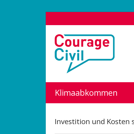
Courage
Civil
Weil
das
Polit-
Forum
die
Klimaabkommen
Demokratie
stärkt.
Investition und Kosten 