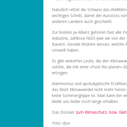
Natürlich rettet die Schweiz das Weltklim
wichtigen Schritt, damit der Ausstoss vo
anderen Ländern auch geschieht.
Zur breiten Ja-Allianz gehören fast alle 
Industrie, zahllose NGO (wie wir von de
Bauern. Gerade letztere wissen, welche
Umwelt haben.
Es gibt weiterhin Leute, die den Klimawa
solche, die mit einer «Fuck the planet»-Ei
ertragen.
Alarmismus und apokalyptische Erzählung
das Wort Klimawandel nicht mehr hören. 
keine Sommergrippe ist. Man kann ihn v
bleibt uns leider noch lange erhalten.
Das Dossier
zum Klimaschutz- bzw. Glets
Foto: dpa