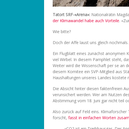
Tatort SRF-«Arena»:
Nationalrätin Magda
der Klimawandel habe auch Vorteile
. «Z
Wie bitte?
Doch der Affe laust uns gleich nochmals.
Ein Flugblatt eines zunächst anonymen 
viel Wirbel. In diesem Pamphlet steht, d
Weiter wird die Wissenschaft per se an d
diesem Komitee ein SVP-Mitglied aus Stäf
Haushaltungen unseres Landes kostete r
Die Absicht hinter diesen faktenfreien A
verunsichert werden. Wer am Nutzen des
Abstimmung vom 18. Juni gar nicht teil o
Also zurück auf Feld eins. Klimaforsche
forscht,
fasst in einfachen Worten zus
«CO2 ist ein Treibhausgas. Der An