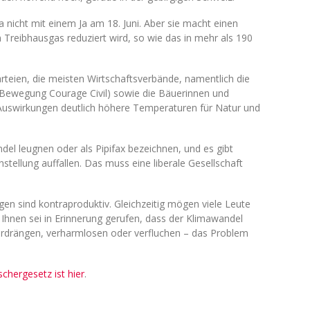
a nicht mit einem Ja am 18. Juni. Aber sie macht einen
n Treibhausgas reduziert wird, so wie das in mehr als 190
Parteien, die meisten Wirtschaftsverbände, namentlich die
r Bewegung Courage Civil) sowie die Bäuerinnen und
 Auswirkungen deutlich höhere Temperaturen für Natur und
ndel leugnen oder als Pipifax bezeichnen, und es gibt
nstellung auffallen. Das muss eine liberale Gesellschaft
en sind kontraproduktiv. Gleichzeitig mögen viele Leute
Ihnen sei in Erinnerung gerufen, dass der Klimawandel
erdrängen, verharmlosen oder verfluchen – das Problem
chergesetz ist hier
.