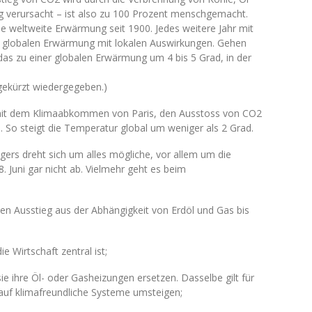
g verursacht – ist also zu 100 Prozent menschgemacht.
e weltweite Erwärmung seit 1900. Jedes weitere Jahr mit
n globalen Erwärmung mit lokalen Auswirkungen. Gehen
 das zu einer globalen Erwärmung um 4 bis 5 Grad, in der
 gekürzt wiedergegeben.)
mit dem Klimaabkommen von Paris, den Ausstoss von CO2
. So steigt die Temperatur global um weniger als 2 Grad.
s dreht sich um alles mögliche, vor allem um die
 Juni gar nicht ab. Vielmehr geht es beim
eisen Ausstieg aus der Abhängigkeit von Erdöl und Gas bis
e Wirtschaft zentral ist;
e ihre Öl- oder Gasheizungen ersetzen. Dasselbe gilt für
 auf klimafreundliche Systeme umsteigen;