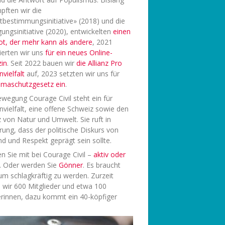
pften wir die
tbestimmungsinitiative» (2018) und die
ungsinitiative (2020), entwickelten
einen
ot, der mehr kann als andere
, 2021
ierten wir uns
f
ür ein neues Online-
in
. Seit 2022 bauen wir
die Allianz Pro
vielfalt
auf, 2023 setzten wir uns für
limaschutzgesetz ein
.
wegung Courage Civil steht ein für
vielfalt, eine offene Schweiz sowie den
 von Natur und Umwelt. Sie ruft in
rung, dass der politische Diskurs von
d und Respekt geprägt sein sollte.
 Sie mit bei Courage Civil –
aktiv oder
. Oder werden Sie
Gönner
. Es braucht
 um schlagkräftig zu werden. Zurzeit
 wir 600 Mitglieder und etwa 100
rinnen, dazu kommt ein 40-köpfiger
.