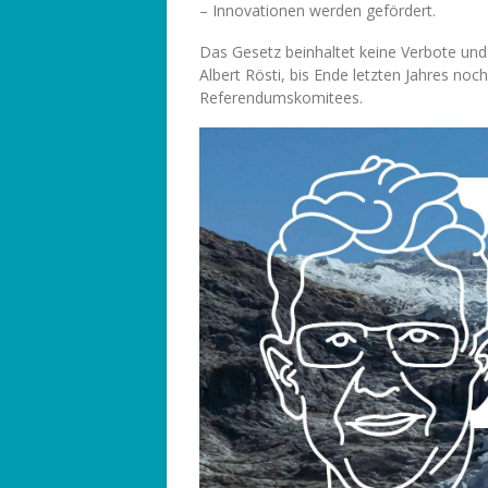
– Innovationen werden gefördert.
Das Gesetz beinhaltet keine Verbote un
Albert Rösti, bis Ende letzten Jahres noc
Referendumskomitees.