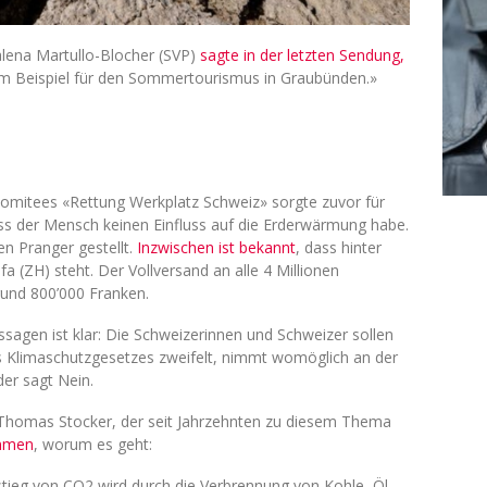
lena Martullo-Blocher (SVP)
sagte in der letzten Sendung,
um Beispiel für den Sommertourismus in Graubünden.»
Komitees «Rettung Werkplatz Schweiz» sorgte zuvor für
ass der Mensch keinen Einfluss auf die Erderwärmung habe.
en Pranger gestellt.
Inzwischen ist bekannt
, dass hinter
a (ZH) steht. Der Vollversand an alle 4 Millionen
und 800’000 Franken.
ussagen ist klar: Die Schweizerinnen und Schweizer sollen
 Klimaschutzgesetzes zweifelt, nimmt womöglich an der
der sagt Nein.
r Thomas Stocker, der seit Jahrzehnten zu diesem Thema
ammen
, worum es geht:
stieg von CO2 wird durch die Verbrennung von Kohle, Öl