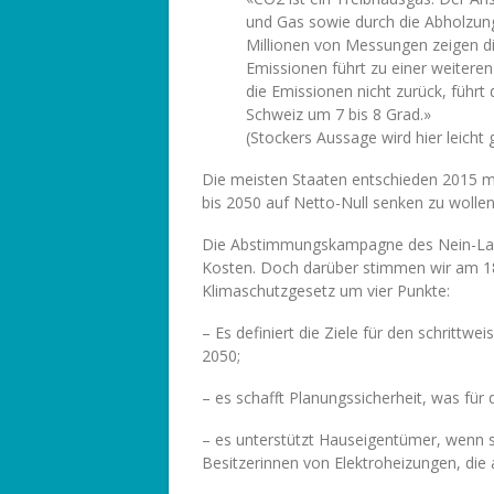
und Gas sowie durch die Abholzun
Millionen von Messungen zeigen di
Emissionen führt zu einer weitere
die Emissionen nicht zurück, führt
Schweiz um 7 bis 8 Grad.»
(Stockers Aussage wird hier leicht
Die meisten Staaten entschieden 2015 
bis 2050 auf Netto-Null senken zu wollen
Die Abstimmungskampagne des Nein-Lager
Kosten. Doch darüber stimmen wir am 18.
Klimaschutzgesetz um vier Punkte:
– Es definiert die Ziele für den schrittw
2050;
– es schafft Planungssicherheit, was für di
– es unterstützt Hauseigentümer, wenn si
Besitzerinnen von Elektroheizungen, die