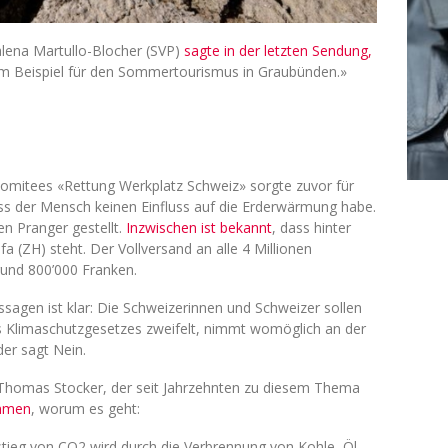
lena Martullo-Blocher (SVP)
sagte in der letzten Sendung,
um Beispiel für den Sommertourismus in Graubünden.»
Komitees «Rettung Werkplatz Schweiz» sorgte zuvor für
ass der Mensch keinen Einfluss auf die Erderwärmung habe.
en Pranger gestellt.
Inzwischen ist bekannt
, dass hinter
a (ZH) steht. Der Vollversand an alle 4 Millionen
und 800’000 Franken.
ussagen ist klar: Die Schweizerinnen und Schweizer sollen
 Klimaschutzgesetzes zweifelt, nimmt womöglich an der
der sagt Nein.
r Thomas Stocker, der seit Jahrzehnten zu diesem Thema
ammen
, worum es geht:
stieg von CO2 wird durch die Verbrennung von Kohle, Öl