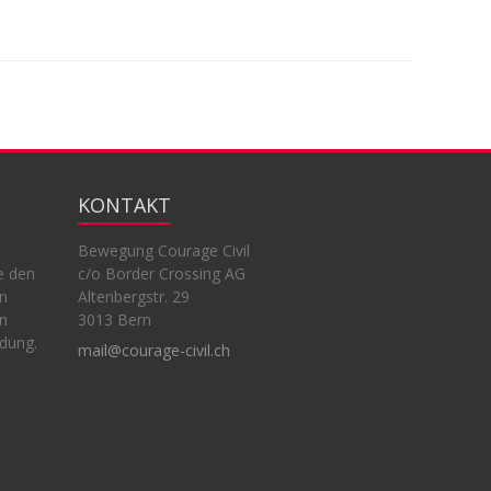
KONTAKT
Bewegung Courage Civil
e den
c/o Border Crossing AG
en
Altenbergstr. 29
en
3013 Bern
ndung.
mail@courage-civil.ch