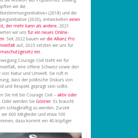
pften wir die
tbestimmungsinitiative» (2018) und die
ungsinitiative (2020), entwickelten
einen
ot, der mehr kann als andere
, 2021
ierten wir uns
f
ür ein neues Online-
in
. Seit 2022 bauen wir
die Allianz Pro
vielfalt
auf, 2023 setzten wir uns für
limaschutzgesetz ein
.
wegung Courage Civil steht ein für
vielfalt, eine offene Schweiz sowie den
 von Natur und Umwelt. Sie ruft in
rung, dass der politische Diskurs von
d und Respekt geprägt sein sollte.
 Sie mit bei Courage Civil –
aktiv oder
. Oder werden Sie
Gönner
. Es braucht
 um schlagkräftig zu werden. Zurzeit
 wir 600 Mitglieder und etwa 100
rinnen, dazu kommt ein 40-köpfiger
.