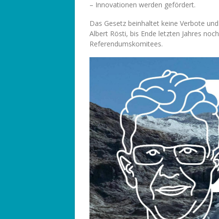
– Innovationen werden gefördert.
Das Gesetz beinhaltet keine Verbote un
Albert Rösti, bis Ende letzten Jahres noc
Referendumskomitees.