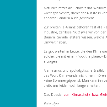
Natürlich rettet die Schweiz das Weltklim
wichtigen Schritt, damit der Ausstoss vo
anderen Ländern auch geschieht.
Zur breiten Ja-Allianz gehören fast alle 
Industrie, zahllose NGO (wie wir von de
Bauern. Gerade letztere wissen, welche
Umwelt haben.
Es gibt weiterhin Leute, die den Klimawa
solche, die mit einer «Fuck the planet»-Ei
ertragen.
Alarmismus und apokalyptische Erzählung
das Wort Klimawandel nicht mehr hören. 
keine Sommergrippe ist. Man kann ihn v
bleibt uns leider noch lange erhalten.
Das Dossier
zum Klimaschutz- bzw. Glets
Foto: dpa