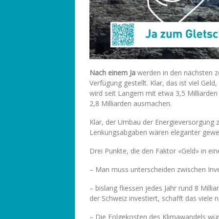
Nach einem Ja
werden in den nächsten ze
Verfügung gestellt. Klar, das ist viel Geld
wird seit Langem mit etwa 3,5 Milliarde
2,8 Milliarden ausmachen.
Klar, der Umbau der Energieversorgung zu
Lenkungsabgaben wären eleganter gewese
Drei Punkte, die den Faktor «Geld» in ein
– Man muss unterscheiden zwischen Inve
– bislang fliessen jedes Jahr rund 8 Mill
der Schweiz investiert, schafft das viele 
– Die Folgekosten des Klimawandels würd