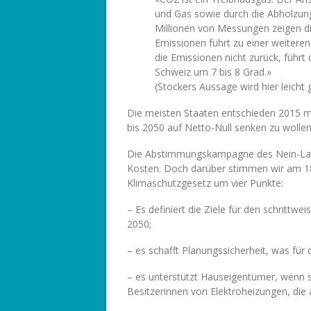
und Gas sowie durch die Abholzun
Millionen von Messungen zeigen di
Emissionen führt zu einer weitere
die Emissionen nicht zurück, führt
Schweiz um 7 bis 8 Grad.»
(Stockers Aussage wird hier leicht
Die meisten Staaten entschieden 2015 
bis 2050 auf Netto-Null senken zu wollen
Die Abstimmungskampagne des Nein-Lager
Kosten. Doch darüber stimmen wir am 18.
Klimaschutzgesetz um vier Punkte:
– Es definiert die Ziele für den schrittw
2050;
– es schafft Planungssicherheit, was für di
– es unterstützt Hauseigentümer, wenn si
Besitzerinnen von Elektroheizungen, die