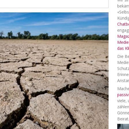
bekäm
«Selbs
Kündig
Chatb
engag
Magaz
Medien
das K
Die Be
Medien
Schutz
Erinne
Anstan
Machen
passiv
viele,
zählen
Gönne
Beirat