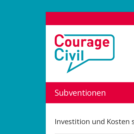
Courage
Civil
Weil
das
Polit-
Forum
die
Subventionen
Demokratie
stärkt.
Investition und Kosten 