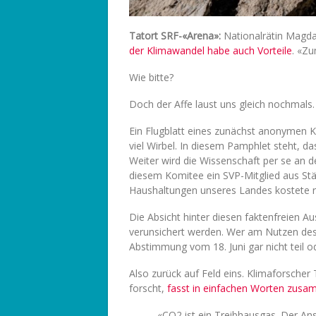
Tatort SRF-«Arena»:
Nationalrätin Magda
der Klimawandel habe auch Vorteile
. «Z
Wie bitte?
Doch der Affe laust uns gleich nochmals.
Ein Flugblatt eines zunächst anonymen 
viel Wirbel. In diesem Pamphlet steht, d
Weiter wird die Wissenschaft per se an d
diesem Komitee ein SVP-Mitglied aus Stäf
Haushaltungen unseres Landes kostete r
Die Absicht hinter diesen faktenfreien A
verunsichert werden. Wer am Nutzen des
Abstimmung vom 18. Juni gar nicht teil o
Also zurück auf Feld eins. Klimaforsche
forscht,
fasst in einfachen Worten zus
«CO2 ist ein Treibhausgas. Der An