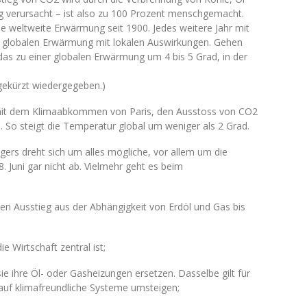
g verursacht – ist also zu 100 Prozent menschgemacht.
e weltweite Erwärmung seit 1900. Jedes weitere Jahr mit
n globalen Erwärmung mit lokalen Auswirkungen. Gehen
 das zu einer globalen Erwärmung um 4 bis 5 Grad, in der
 gekürzt wiedergegeben.)
mit dem Klimaabkommen von Paris, den Ausstoss von CO2
. So steigt die Temperatur global um weniger als 2 Grad.
s dreht sich um alles mögliche, vor allem um die
 Juni gar nicht ab. Vielmehr geht es beim
eisen Ausstieg aus der Abhängigkeit von Erdöl und Gas bis
e Wirtschaft zentral ist;
e ihre Öl- oder Gasheizungen ersetzen. Dasselbe gilt für
 auf klimafreundliche Systeme umsteigen;