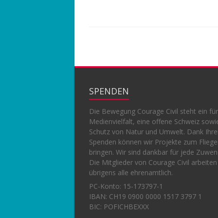
SPENDEN
Die Bewegung Courage Civil steht ein für
Medienvielfalt, eine offene Schweiz sowi
Schutz von Natur und Umwelt. Dank Ihr
Spenden können wir Projekte zum Flieg
bringen. Wir sind dankbar für jede Zuwe
Die Mitglieder von Courage Civil arbeiten
übrigens alle ehrenamtlich.
PC-Konto:
15-173797-1
IBAN: CH19 0900 0000 1517 3797 1
BIC: POFICHBEXXX