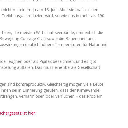
a nicht mit einem Ja am 18. Juni. Aber sie macht einen
n Treibhausgas reduziert wird, so wie das in mehr als 190
Parteien, die meisten Wirtschaftsverbände, namentlich die
r Bewegung Courage Civil) sowie die Bäuerinnen und
 Auswirkungen deutlich höhere Temperaturen für Natur und
ndel leugnen oder als Pipifax bezeichnen, und es gibt
nstellung auffallen. Das muss eine liberale Gesellschaft
en sind kontraproduktiv. Gleichzeitig mögen viele Leute
Ihnen sei in Erinnerung gerufen, dass der Klimawandel
erdrängen, verharmlosen oder verfluchen – das Problem
chergesetz ist hier
.