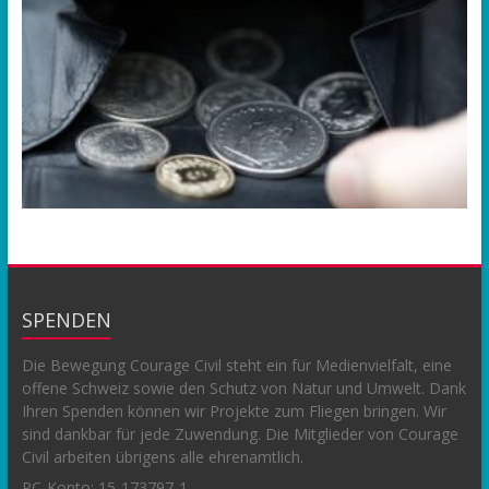
SPENDEN
Die Bewegung Courage Civil steht ein für Medienvielfalt, eine
offene Schweiz sowie den Schutz von Natur und Umwelt. Dank
Ihren Spenden können wir Projekte zum Fliegen bringen. Wir
sind dankbar für jede Zuwendung. Die Mitglieder von Courage
Civil arbeiten übrigens alle ehrenamtlich.
PC-Konto:
15-173797-1