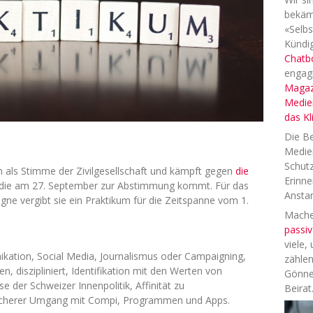
bekäm
«Selbs
Kündig
Chatb
engag
Magaz
Medien
das K
Die Be
Medien
Schutz
h als Stimme der Zivilgesellschaft und kämpft gegen
die
Erinne
 die am 27. September zur Abstimmung kommt. Für das
Anstan
e vergibt sie ein Praktikum für die Zeitspanne vom 1.
Machen
passiv
viele,
kation, Social Media, Journalismus oder Campaigning,
zählen
en, diszipliniert, Identifikation mit den Werten von
Gönne
e der Schweizer Innenpolitik, Affinität zu
Beirat
 sicherer Umgang mit Compi, Programmen und Apps.