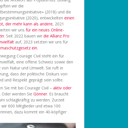
pften wir die
tbestimmungsinitiative» (2018) und die
ungsinitiative (2020), entwickelten
einen
ot, der mehr kann als andere
, 2021
ierten wir uns
f
ür ein neues Online-
in
. Seit 2022 bauen wir
die Allianz Pro
vielfalt
auf, 2023 setzten wir uns für
limaschutzgesetz ein
.
wegung Courage Civil steht ein für
vielfalt, eine offene Schweiz sowie den
 von Natur und Umwelt. Sie ruft in
rung, dass der politische Diskurs von
d und Respekt geprägt sein sollte.
 Sie mit bei Courage Civil –
aktiv oder
. Oder werden Sie
Gönner
. Es braucht
 um schlagkräftig zu werden. Zurzeit
 wir 600 Mitglieder und etwa 100
rinnen, dazu kommt ein 40-köpfiger
.