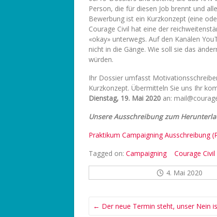
Person, die für diesen Job brennt und alle
Bewerbung ist ein Kurzkonzept (eine ode
Courage Civil hat eine der reichweitenst
«okay» unterwegs. Auf den Kanälen Yo
nicht in die Gänge. Wie soll sie das ände
würden.
Ihr Dossier umfasst Motivationsschreiben
Kurzkonzept. Übermitteln Sie uns Ihr ko
Dienstag, 19. Mai 2020
an: mail@courage-
Unsere Ausschreibung zum Herunterla
Praktikum Campaigning Ausschreibung 
Tagged on:
Campaigning
Courage Civil
4. Mai 2020
←
Der neue Termin steht, unser Nein is