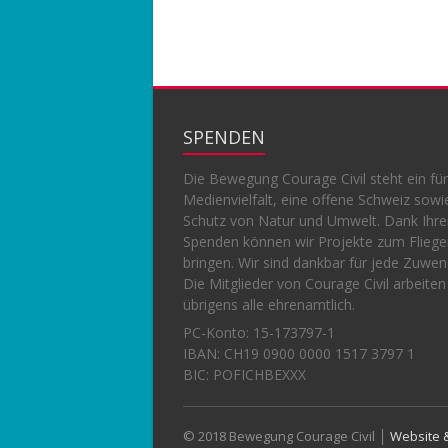
SPENDEN
Die Bewegung Courage Civil steht ein für
Medienvielfalt, eine offene Schweiz sowi
Schutz von Natur und Umwelt. Dank Ihr
Spenden können wir Projekte zum Flieg
bringen. Wir sind dankbar für jede Zuwe
Die Mitglieder von Courage Civil arbeiten
übrigens alle ehrenamtlich.
PC-Konto:
15-173797-1
IBAN: CH19 0900 0000 1517 3797 1
BIC: POFICHBEXXX
© 2018 Bewegung Courage Civil │
Website &