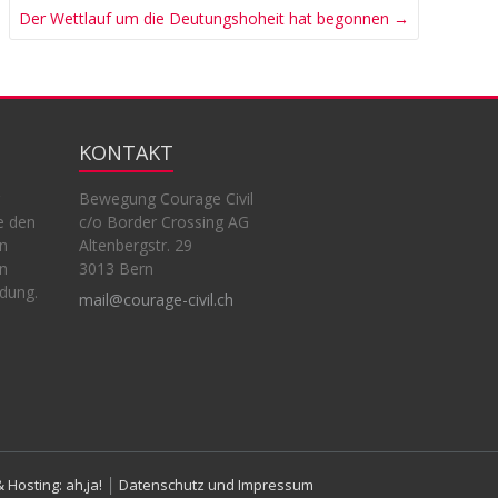
Der Wettlauf um die Deutungshoheit hat begonnen
→
KONTAKT
Bewegung Courage Civil
e den
c/o Border Crossing AG
en
Altenbergstr. 29
en
3013 Bern
ndung.
mail@courage-civil.ch
 Hosting: ah,ja!
│
Datenschutz und Impressum