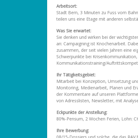
Arbeitsort:
Stadt Bern, 3 Minuten zu Fuss vom Bahn
teilen uns eine Etage mit anderen selbs
Was Sie erwartet:
Sie denken und wirken bei der wichtigst
an: Campaigning ist Knochenarbeit. Dabe
zusammen, der seit vielen Jahren eine ei
Schwerpunkte bei Krisenkommunikation,
Kommunikationstraining/Auftrittskompe
Ihr Tätigkeitsgebiet:
Mitarbeit bei Konzeption, Umsetzung un
Monitoring, Medienarbeit, Planen und Er
der Kommentare auf unseren Plattformen
von Adresslisten, Newsletter, mit Analys
Eckpunkte der Anstellung:
80%-Pensum, 2 Wochen Ferien, Lohn: CH
Ihre Bewerbung:
08/15-Dossiers und solche, die das RAV be