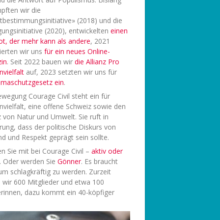
pften wir die
tbestimmungsinitiative» (2018) und die
ungsinitiative (2020), entwickelten
einen
ot, der mehr kann als andere
, 2021
ierten wir uns
f
ür ein neues Online-
in
. Seit 2022 bauen wir
die Allianz Pro
vielfalt
auf, 2023 setzten wir uns für
limaschutzgesetz ein
.
wegung Courage Civil steht ein für
vielfalt, eine offene Schweiz sowie den
 von Natur und Umwelt. Sie ruft in
rung, dass der politische Diskurs von
d und Respekt geprägt sein sollte.
 Sie mit bei Courage Civil –
aktiv oder
. Oder werden Sie
Gönner
. Es braucht
 um schlagkräftig zu werden. Zurzeit
 wir 600 Mitglieder und etwa 100
rinnen, dazu kommt ein 40-köpfiger
.