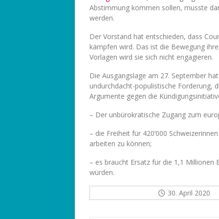
Abstimmung kommen sollen, musste dan
werden.
Der Vorstand hat entschieden, dass Courag
kämpfen wird. Das ist die Bewegung ihre
Vorlagen wird sie sich nicht engagieren.
Die Ausgangslage am 27. September hat si
undurchdacht-populistische Forderung, 
Argumente gegen die Kündigungsinitiativ
– Der unbürokratische Zugang zum euro
– die Freiheit für 420’000 Schweizerinn
arbeiten zu können;
– es braucht Ersatz für die 1,1 Millione
würden.
30. April 2020