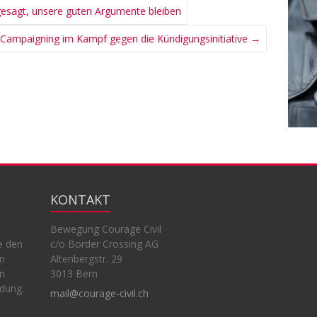
esagt, unsere guten Argumente bleiben
 Campaigning im Kampf gegen die Kündigungsinitiative
→
KONTAKT
Bewegung Courage Civil
e den
c/o Border Crossing AG
en
Altenbergstr. 29
en
3013 Bern
ndung.
mail@courage-civil.ch