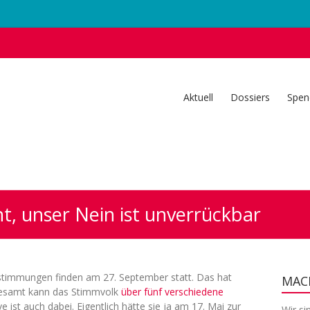
Aktuell
Dossiers
Spen
t, unser Nein ist unverrückbar
Abstimmungen finden am 27. September statt. Das hat
MACH
sgesamt kann das Stimmvolk
über fünf verschiedene
ve ist auch dabei. Eigentlich hätte sie ja am 17. Mai zur
Wir si