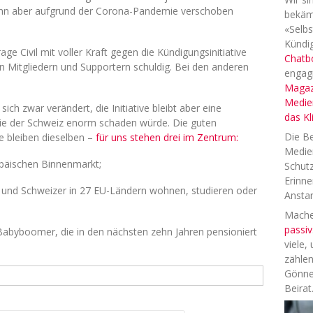
n aber aufgrund der Corona-Pandemie verschoben
bekäm
«Selbs
Kündig
e Civil mit voller Kraft gegen die Kündigungsinitiative
Chatb
n Mitgliedern und Supportern schuldig. Bei den anderen
engag
Magaz
Medien
ch zwar verändert, die Initiative bleibt aber eine
das K
die der Schweiz enorm schaden würde. Die guten
Die Be
e bleiben dieselben –
für uns stehen drei im Zentrum:
Medien
päischen Binnenmarkt;
Schutz
Erinne
en und Schweizer in 27 EU-Ländern wohnen, studieren oder
Anstan
Machen
passiv
n Babyboomer, die in den nächsten zehn Jahren pensioniert
viele,
zählen
Gönne
Beirat