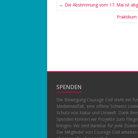
←
Die Abstimmung vom 17. Mai ist abg
Praktikum
SPENDEN
Die Bewegung Courage Civil steht ein für
Medienvielfalt, eine offene Schweiz sowi
Schutz von Natur und Umwelt. Dank Ihr
Spenden können wir Projekte zum Flieg
bringen. Wir sind dankbar für jede Zuwe
Die Mitglieder von Courage Civil arbeiten