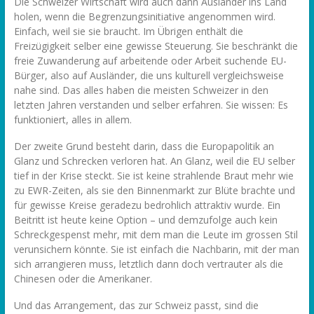
Die Schweizer Wirtschaft wird auch dann Ausländer ins Land
holen, wenn die Begrenzungsinitiative angenommen wird.
Einfach, weil sie sie braucht. Im Übrigen enthält die
Freizügigkeit selber eine gewisse Steuerung. Sie beschränkt die
freie Zuwanderung auf arbeitende oder Arbeit suchende EU-
Bürger, also auf Ausländer, die uns kulturell vergleichsweise
nahe sind. Das alles haben die meisten Schweizer in den
letzten Jahren verstanden und selber erfahren. Sie wissen: Es
funktioniert, alles in allem.
Der zweite Grund besteht darin, dass die Europapolitik an
Glanz und Schrecken verloren hat. An Glanz, weil die EU selber
tief in der Krise steckt. Sie ist keine strahlende Braut mehr wie
zu EWR-Zeiten, als sie den Binnenmarkt zur Blüte brachte und
für gewisse Kreise geradezu bedrohlich attraktiv wurde. Ein
Beitritt ist heute keine Option – und demzufolge auch kein
Schreckgespenst mehr, mit dem man die Leute im grossen Stil
verunsichern könnte. Sie ist einfach die Nachbarin, mit der man
sich arrangieren muss, letztlich dann doch vertrauter als die
Chinesen oder die Amerikaner.
Und das Arrangement, das zur Schweiz passt, sind die