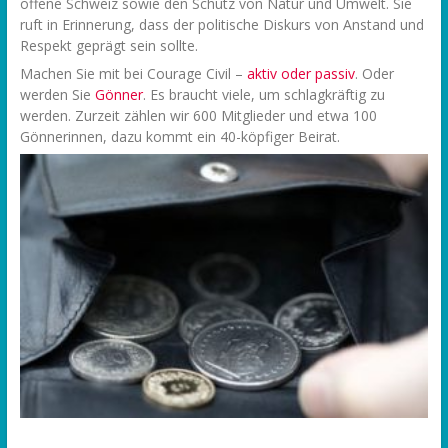
offene Schweiz sowie den Schutz von Natur und Umwelt. Sie
ruft in Erinnerung, dass der politische Diskurs von Anstand und
Respekt geprägt sein sollte.
Machen Sie mit bei Courage Civil –
aktiv oder passiv
. Oder
werden Sie
Gönner
. Es braucht viele, um schlagkräftig zu
werden. Zurzeit zählen wir 600 Mitglieder und etwa 100
Gönnerinnen, dazu kommt ein 40-köpfiger Beirat.