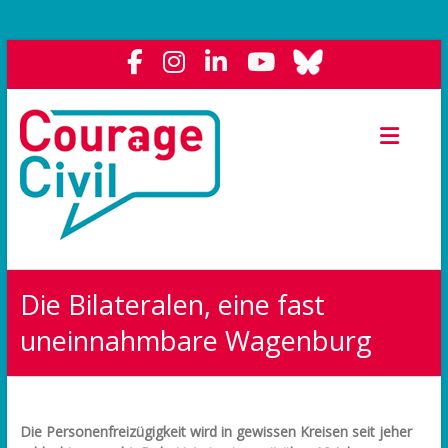
Courage
Civil
Weil
das
Polit-
Forum
die
Die Bilateralen, eine fast
Demokratie
stärkt.
uneinnahmbare Wagenburg
Die Personenfreizügigkeit wird in gewissen Kreisen seit jeher