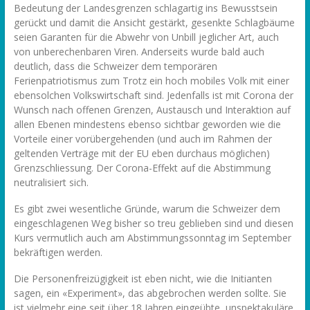
Bedeutung der Landesgrenzen schlagartig ins Bewusstsein
gerückt und damit die Ansicht gestärkt, gesenkte Schlagbäume
seien Garanten für die Abwehr von Unbill jeglicher Art, auch
von unberechenbaren Viren. Anderseits wurde bald auch
deutlich, dass die Schweizer dem temporären
Ferienpatriotismus zum Trotz ein hoch mobiles Volk mit einer
ebensolchen Volkswirtschaft sind. Jedenfalls ist mit Corona der
Wunsch nach offenen Grenzen, Austausch und Interaktion auf
allen Ebenen mindestens ebenso sichtbar geworden wie die
Vorteile einer vorübergehenden (und auch im Rahmen der
geltenden Verträge mit der EU eben durchaus möglichen)
Grenzschliessung. Der Corona-Effekt auf die Abstimmung
neutralisiert sich.
Es gibt zwei wesentliche Gründe, warum die Schweizer dem
eingeschlagenen Weg bisher so treu geblieben sind und diesen
Kurs vermutlich auch am Abstimmungssonntag im September
bekräftigen werden.
Die Personenfreizügigkeit ist eben nicht, wie die Initianten
sagen, ein «Experiment», das abgebrochen werden sollte. Sie
ist vielmehr eine seit über 18 Jahren eingeübte, unspektakuläre