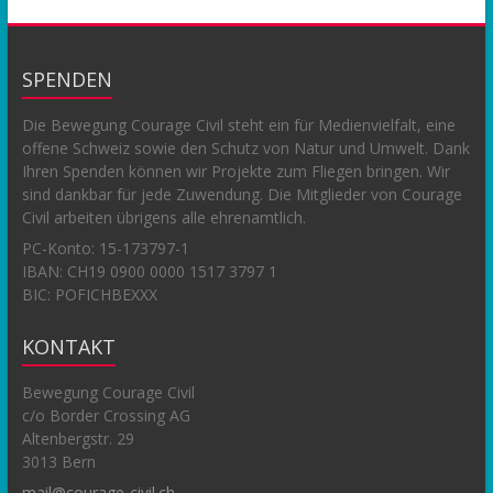
SPENDEN
Die Bewegung Courage Civil steht ein für Medienvielfalt, eine
offene Schweiz sowie den Schutz von Natur und Umwelt. Dank
Ihren Spenden können wir Projekte zum Fliegen bringen. Wir
sind dankbar für jede Zuwendung. Die Mitglieder von Courage
Civil arbeiten übrigens alle ehrenamtlich.
PC-Konto:
15-173797-1
IBAN: CH19 0900 0000 1517 3797 1
BIC: POFICHBEXXX
KONTAKT
Bewegung Courage Civil
c/o Border Crossing AG
Altenbergstr. 29
3013 Bern
mail@courage-civil.ch