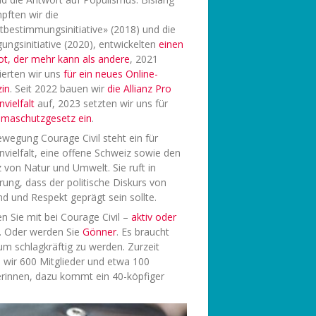
pften wir die
tbestimmungsinitiative» (2018) und die
ungsinitiative (2020), entwickelten
einen
ot, der mehr kann als andere
, 2021
ierten wir uns
f
ür ein neues Online-
in
. Seit 2022 bauen wir
die Allianz Pro
vielfalt
auf, 2023 setzten wir uns für
limaschutzgesetz ein
.
wegung Courage Civil steht ein für
vielfalt, eine offene Schweiz sowie den
 von Natur und Umwelt. Sie ruft in
rung, dass der politische Diskurs von
d und Respekt geprägt sein sollte.
 Sie mit bei Courage Civil –
aktiv oder
. Oder werden Sie
Gönner
. Es braucht
 um schlagkräftig zu werden. Zurzeit
 wir 600 Mitglieder und etwa 100
rinnen, dazu kommt ein 40-köpfiger
.