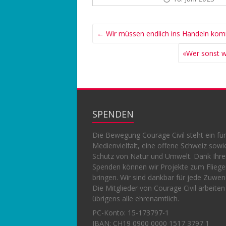
←
Wir müssen endlich ins Handeln ko
«Wer sonst w
SPENDEN
Die Bewegung Courage Civil steht ein für
Medienvielfalt, eine offene Schweiz sowi
Schutz von Natur und Umwelt. Dank Ihr
Spenden können wir Projekte zum Flieg
bringen. Wir sind dankbar für jede Zuwe
Die Mitglieder von Courage Civil arbeiten
übrigens alle ehrenamtlich.
PC-Konto:
15-173797-1
IBAN: CH19 0900 0000 1517 3797 1