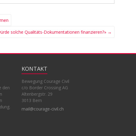
mmen
ürde solche Qualitäts-Dokumentationen finanzieren?»
→
KONTAKT
Bewegung Courage Civil
e den
c/o Border Crossing AG
en
Altenbergstr. 29
en
3013 Bern
ndung.
mail@courage-civil.ch