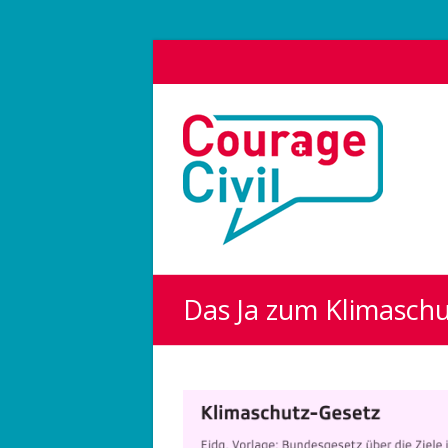
Courage
Civil
Weil
das
Polit-
Forum
die
Das Ja zum Klimaschut
Demokratie
stärkt.