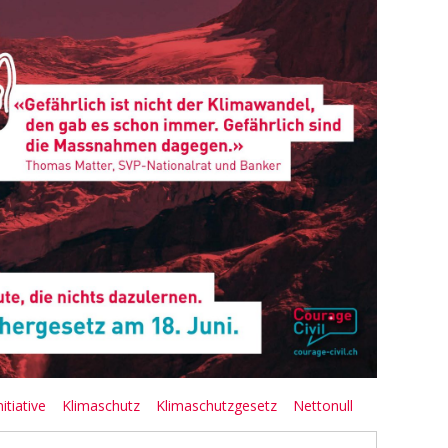
itiative
Klimaschutz
Klimaschutzgesetz
Nettonull