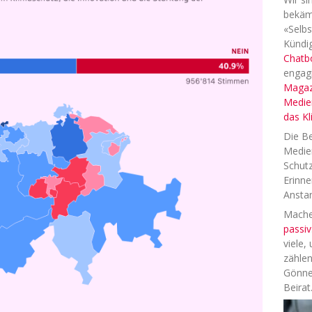
bekäm
«Selbs
Kündig
Chatb
engag
Magaz
Medien
das K
Die Be
Medien
Schutz
Erinne
Anstan
Machen
passiv
viele,
zählen
Gönne
Beirat