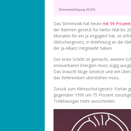
Das Stimmvolk hat heute
mit 59 Prozent
der Rahmen gesetzt für Netto-Null bis 20
Monaten für ein Ja engagiert hat, ist erfr
Gletschergesetz, in Anlehnung an die Glets
der Ja-Allianz mitgewirkt haben.
Der erste Schritt ist gemacht, weitere S
erneuerbaren Energien muss zügig ausgeb
Das braucht kluge Gesetze und viel Überz
das Referendum überstehen muss.
Zurück zum Klimaschutzgesetz: Fortan g
gegenüber 1990 um 75 Prozent zurückge
Treibhausgas mehr ausscheiden.