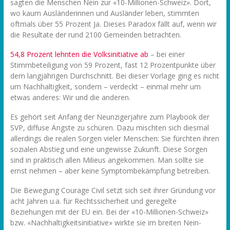
sagten die Menschen Nein zur «10-Millionen-Schweiz». Dort,
wo kaum Ausländerinnen und Ausländer leben, stimmten
oftmals über 55 Prozent Ja. Dieses Paradox fällt auf, wenn wir
die Resultate der rund 2100 Gemeinden betrachten.
54,8 Prozent lehnten die Volksinitiative ab
– bei einer
Stimmbeteiligung von 59 Prozent, fast 12 Prozentpunkte über
dem langjährigen Durchschnitt. Bei dieser Vorlage ging es nicht
um Nachhaltigkeit, sondern – verdeckt – einmal mehr um
etwas anderes: Wir und die anderen.
Es gehört seit Anfang der Neunzigerjahre zum Playbook der
SVP, diffuse Ängste zu schüren. Dazu mischten sich diesmal
allerdings die realen Sorgen vieler Menschen: Sie fürchten ihren
sozialen Abstieg und eine ungewisse Zukunft. Diese Sorgen
sind in praktisch allen Milieus angekommen. Man sollte sie
ernst nehmen – aber keine Symptombekämpfung betreiben.
Die Bewegung Courage Civil setzt sich seit ihrer Gründung vor
acht Jahren u.a. für Rechtssicherheit und geregelte
Beziehungen mit der EU ein. Bei der «10-Millionen-Schweiz»
bzw. «Nachhaltigkeitsinitiative» wirkte sie im breiten Nein-