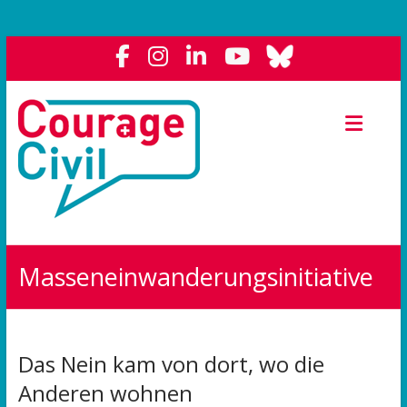
Courage
Civil
Weil
das
Polit-
Forum
die
Masseneinwanderungsinitiative
Demokratie
stärkt.
Das Nein kam von dort, wo die
Anderen wohnen