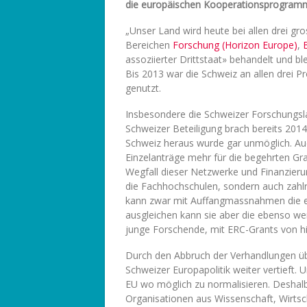
die europäischen Kooperationsprogramm
„Unser Land wird heute bei allen drei 
Bereichen
Forschung (Horizon Europe)
,
assoziierter Drittstaat» behandelt und bl
Bis 2013 war die Schweiz an allen drei P
genutzt.
Insbesondere die Schweizer Forschungsla
Schweizer Beteiligung brach bereits 2014 
Schweiz heraus wurde gar unmöglich. Au
Einzelanträge mehr für die begehrten Gr
Wegfall dieser Netzwerke und Finanzierun
die Fachhochschulen, sondern auch zahlr
kann zwar mit Auffangmassnahmen die ei
ausgleichen kann sie aber die ebenso we
junge Forschende, mit ERC-Grants von h
Durch den Abbruch der Verhandlungen ü
Schweizer Europapolitik weiter vertieft. U
EU wo möglich zu normalisieren. Deshal
Organisationen aus Wissenschaft, Wirtsch