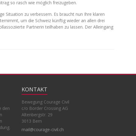
trag so rasch wie möglich freizugeben.
ige Situation zu verbessern. Es braucht nun Ihre klaren
ternimmt, um die Schweiz künftig wieder an allen drei
assoziierte Partnerin teilhaben zu lassen. Der Alleingang
KONTAKT
Bewegung Courage Civil
e den
c/o Border Crossing AG
en
Altenbergstr. 29
en
3013 Bern
ndung.
mail@courage-civil.ch