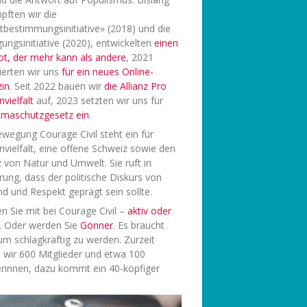
pften wir die
tbestimmungsinitiative» (2018) und die
ungsinitiative (2020), entwickelten
einen
ot, der mehr kann als andere
, 2021
ierten wir uns
f
ür ein neues Online-
in
. Seit 2022 bauen wir
die Allianz Pro
vielfalt
auf, 2023 setzten wir uns für
limaschutzgesetz ein
.
wegung Courage Civil steht ein für
vielfalt, eine offene Schweiz sowie den
 von Natur und Umwelt. Sie ruft in
rung, dass der politische Diskurs von
d und Respekt geprägt sein sollte.
 Sie mit bei Courage Civil –
aktiv oder
. Oder werden Sie
Gönner
. Es braucht
 um schlagkräftig zu werden. Zurzeit
 wir 600 Mitglieder und etwa 100
rinnen, dazu kommt ein 40-köpfiger
.