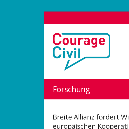
Courage
Civil
Weil
das
Polit-
Forum
die
Forschung
Demokratie
stärkt.
Breite Allianz fordert 
europäischen Koopera