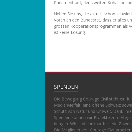
Parlament auf, den zweiten Kohäsionsbei
Helfen Sie uns, die aktuell schon schwier
Voten an den Bundesrat, dass er alles un
grossen Kooperationsprogrammen als voll
ist keine Lösung.
SPENDEN
Die Bewegung Courage Civil steht ein für
Medienvielfalt, eine offene Schweiz sowi
Schutz von Natur und Umwelt. Dank Ihr
Spenden können wir Projekte zum Flieg
bringen. Wir sind dankbar für jede Zuwe
Die Mitglieder von Courage Civil arbeiten