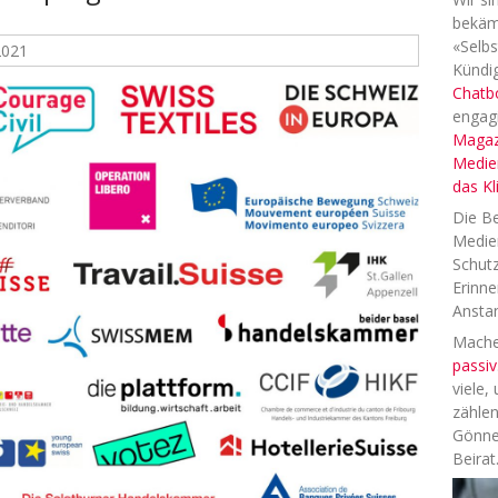
bekäm
«Selbs
2021
Kündig
Chatb
engag
Magaz
Medien
das K
Die Be
Medien
Schutz
Erinne
Anstan
Machen
passiv
viele,
zählen
Gönne
Beirat