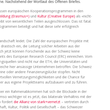
e. Nachstehend der Wortlaut des Offenen Briefes.
grossen europäischen Kooperationsprogrammen in den
Bildung (Erasmus+)
und
Kultur (Creative Europe)
als «nicht-
eibt von wesentlichen Teilen ausgeschlossen. Das ist fatal.
rogrammen beteiligt und hat diese sehr erfolgreich
ndschaft leidet. Die Zahl der europäischen Projekte mit
drastisch ein, die Leitung solcher Arbeiten aus der
ch jetzt können Forschende aus der Schweiz keine
ants des European Research Council (ERC) einreichen. Vom
gsquellen sind nicht nur die ETH, die Universitäten und
eiche hier ansässige Unternehmen betroffen. Die Schweiz
ne oder andere Finanzierungslücke stopfen. Nicht
rtvollen Vernetzungsmöglichkeiten und die Chance für
ier aus eigene Projektteams aufzubauen und zu führen.
ber ein Rahmenabkommen hat sich die Blockade in der
mso wichtiger ist es jetzt, das bilaterale Verhältnis mit der
b fordert
die Allianz von stark+vernetzt
– vertreten durch
aft, Kultur, Politik und Gesellschaft – das Schweizer