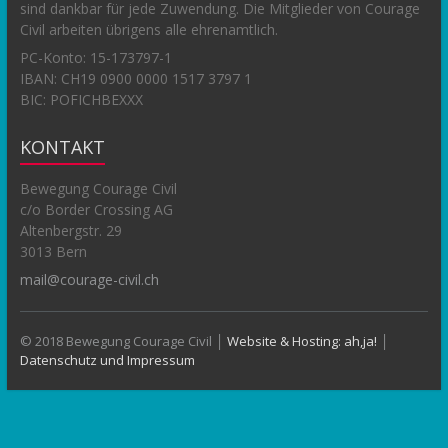
sind dankbar für jede Zuwendung. Die Mitglieder von Courage
Civil arbeiten übrigens alle ehrenamtlich.
PC-Konto:
15-173797-1
IBAN: CH19 0900 0000 1517 3797 1
BIC: POFICHBEXXX
KONTAKT
Bewegung Courage Civil
c/o Border Crossing AG
Altenbergstr. 29
3013 Bern
mail@courage-civil.ch
© 2018 Bewegung Courage Civil │
Website & Hosting: ah,ja!
│
Datenschutz und Impressum