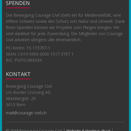
SPENDEN
Die Bewegung Courage Civil steht ein für Medienvielfalt, eine
offene Schweiz sowie den Schutz von Natur und Umwelt. Dank
Ihren Spenden können wir Projekte zum Fliegen bringen. Wir
sind dankbar für jede Zuwendung. Die Mitglieder von Courage
Civil arbeiten übrigens alle ehrenamtlich.
PC-Konto:
15-173797-1
IBAN: CH19 0900 0000 1517 3797 1
BIC: POFICHBEXXX
KONTAKT
Bewegung Courage Civil
c/o Border Crossing AG
Altenbergstr. 29
3013 Bern
mail@courage-civil.ch
© 2018 Bewegung Courage Civil │
Website & Hosting: ah,ja!
│