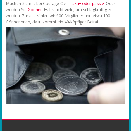
Machen Sie mit bei Courage Civil –
aktiv oder passiv
. Oder
werden Sie
Gönner
. Es braucht viele, um schlagkräftig zu
werden. Zurzeit zählen wir 600 Mitglieder und etwa 100
Gönnerinnen, dazu kommt ein 40-köpfiger Beirat.