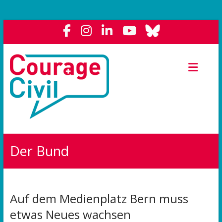
Courage
Civil
Weil
das
Polit-
Forum
die
Der Bund
Demokratie
stärkt.
Auf dem Medienplatz Bern muss
etwas Neues wachsen