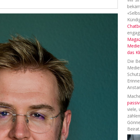
bekäm
«Selbs
Kündig
Chatb
engag
Magaz
Medien
das K
Die Be
Medien
Schutz
Erinne
Anstan
Machen
passiv
viele,
zählen
Gönne
Beirat