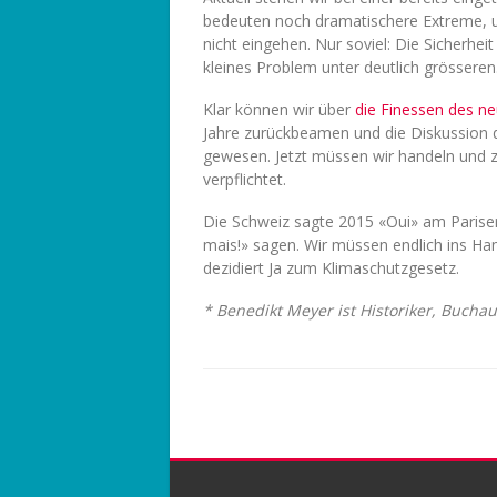
bedeuten noch dramatischere Extreme, un
nicht eingehen. Nur soviel: Die Sicherhe
kleines Problem unter deutlich grösseren
Klar können wir über
die Finessen des ne
Jahre zurückbeamen und die Diskussion d
gewesen. Jetzt müssen wir handeln und 
verpflichtet.
Die Schweiz sagte 2015 «Oui» am Pariser 
mais!» sagen. Wir müssen endlich ins H
dezidiert Ja zum Klimaschutzgesetz.
* Benedikt Meyer ist Historiker, Buchau