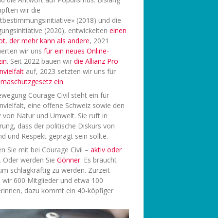
pften wir die
tbestimmungsinitiative» (2018) und die
ungsinitiative (2020), entwickelten
einen
ot, der mehr kann als andere
, 2021
ierten wir uns
f
ür ein neues Online-
in
. Seit 2022 bauen wir
die Allianz Pro
vielfalt
auf, 2023 setzten wir uns für
limaschutzgesetz ein
.
wegung Courage Civil steht ein für
vielfalt, eine offene Schweiz sowie den
 von Natur und Umwelt. Sie ruft in
rung, dass der politische Diskurs von
d und Respekt geprägt sein sollte.
 Sie mit bei Courage Civil –
aktiv oder
. Oder werden Sie
Gönner
. Es braucht
 um schlagkräftig zu werden. Zurzeit
 wir 600 Mitglieder und etwa 100
rinnen, dazu kommt ein 40-köpfiger
.