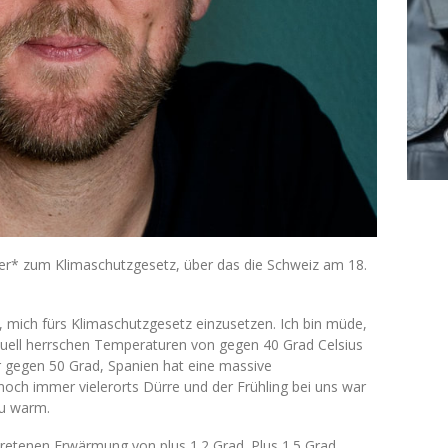
r* zum Klimaschutzgesetz, über das die Schweiz am 18.
n, mich fürs Klimaschutzgesetz einzusetzen. Ich bin müde,
uell herrschen Temperaturen von gegen 40 Grad Celsius
gar gegen 50 Grad, Spanien hat eine massive
noch immer vielerorts Dürre und der Frühling bei uns war
zu warm.
etretenen Erwärmung von plus 1.2 Grad. Plus 1.5 Grad