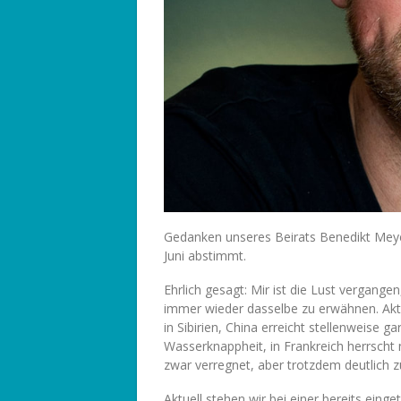
Gedanken unseres Beirats Benedikt Meye
Juni abstimmt.
Ehrlich gesagt: Mir ist die Lust vergange
immer wieder dasselbe zu erwähnen. Akt
in Sibirien, China erreicht stellenweise 
Wasserknappheit, in Frankreich herrscht 
zwar verregnet, aber trotzdem deutlich 
Aktuell stehen wir bei einer bereits eing