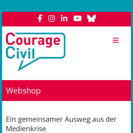
Courage
Civil
Weil
das
Polit-
Forum
die
Webshop
Demokratie
stärkt.
Ein gemeinsamer Ausweg aus der
Medienkrise