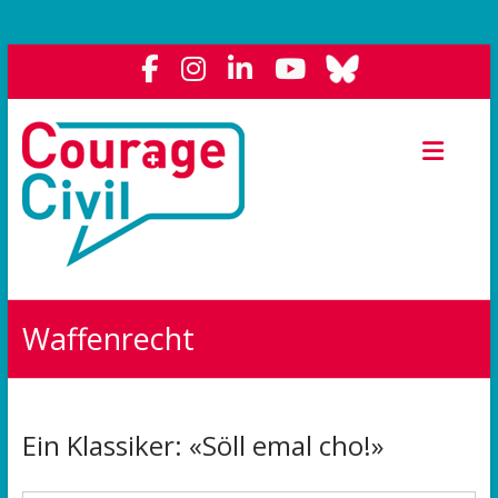
Courage
Civil
Weil
das
Polit-
Forum
die
Waffenrecht
Demokratie
stärkt.
Ein Klassiker: «Söll emal cho!»