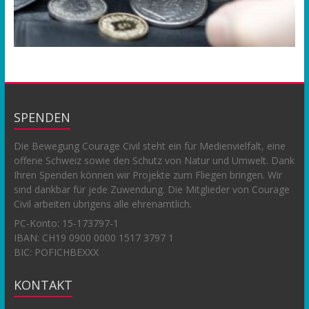
SPENDEN
Die Bewegung Courage Civil steht ein für Medienvielfalt, eine
offene Schweiz sowie den Schutz von Natur und Umwelt. Dank
Ihren Spenden können wir Projekte zum Fliegen bringen. Wir
sind dankbar für jede Zuwendung. Die Mitglieder von Courage
Civil arbeiten übrigens alle ehrenamtlich.
PC-Konto:
15-173797-1
IBAN: CH19 0900 0000 1517 3797 1
BIC: POFICHBEXXX
KONTAKT