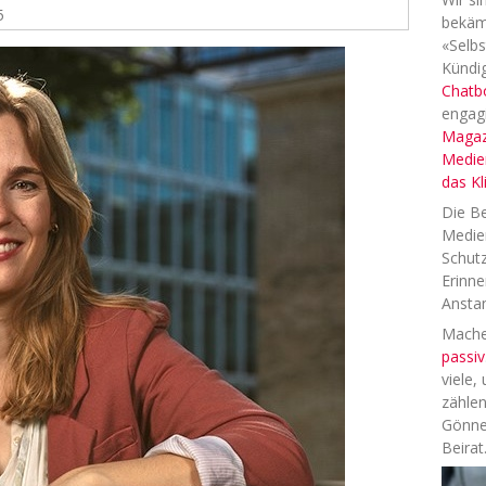
5
bekäm
«Selbs
Kündig
Chatb
engag
Magaz
Medien
das K
Die Be
Medien
Schutz
Erinne
Anstan
Machen
passiv
viele,
zählen
Gönne
Beirat