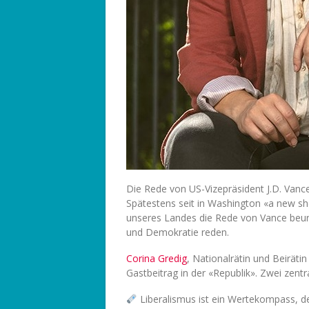
Die Rede von US-Vizepräsident J.D. Vanc
Spätestens seit in Washington «a new sh
unseres Landes die Rede von Vance beurte
und Demokratie reden.
Corina Gredig
, Nationalrätin und Beirät
Gastbeitrag in der «Republik». Zwei zent
Liberalismus ist ein Wertekompass, der