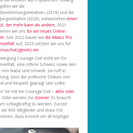
pften wir die
tbestimmungsinitiative» (2018) und die
ungsinitiative (2020), entwickelten
einen
ot, der mehr kann als andere
, 2021
ierten wir uns
f
ür ein neues Online-
in
. Seit 2022 bauen wir
die Allianz Pro
vielfalt
auf, 2023 setzten wir uns für
limaschutzgesetz ein
.
wegung Courage Civil steht ein für
vielfalt, eine offene Schweiz sowie den
 von Natur und Umwelt. Sie ruft in
rung, dass der politische Diskurs von
d und Respekt geprägt sein sollte.
 Sie mit bei Courage Civil –
aktiv oder
. Oder werden Sie
Gönner
. Es braucht
 um schlagkräftig zu werden. Zurzeit
 wir 600 Mitglieder und etwa 100
rinnen, dazu kommt ein 40-köpfiger
.