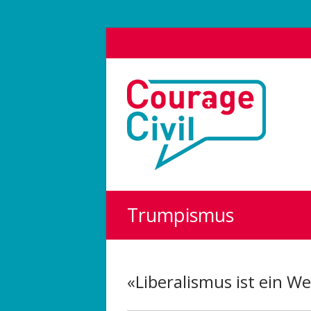
Courage
Civil
Weil
das
Polit-
Forum
die
Trumpismus
Demokratie
stärkt.
«Liberalismus ist ein 