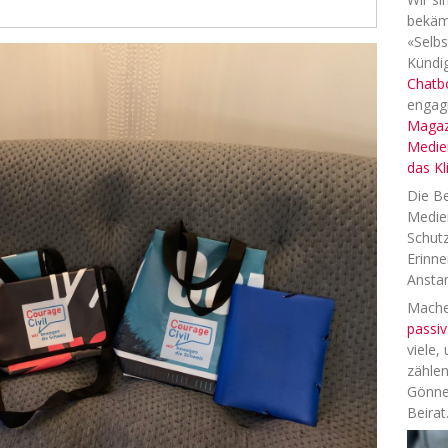
bekäm
«Selbs
Kündig
Chatb
engag
Magaz
Medien
das K
Die Be
Medien
Schutz
Erinne
Anstan
Machen
passiv
viele,
zählen
Gönne
Beirat