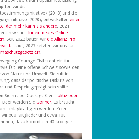
pften wir die
tbestimmungsinitiative» (2018) und die
ungsinitiative (2020), entwickelten
einen
ot, der mehr kann als andere
, 2021
ierten wir uns
f
ür ein neues Online-
in
. Seit 2022 bauen wir
die Allianz Pro
vielfalt
auf, 2023 setzten wir uns für
limaschutzgesetz ein
.
wegung Courage Civil steht ein für
vielfalt, eine offene Schweiz sowie den
 von Natur und Umwelt. Sie ruft in
rung, dass der politische Diskurs von
d und Respekt geprägt sein sollte.
 Sie mit bei Courage Civil –
aktiv oder
. Oder werden Sie
Gönner
. Es braucht
 um schlagkräftig zu werden. Zurzeit
 wir 600 Mitglieder und etwa 100
rinnen, dazu kommt ein 40-köpfiger
.