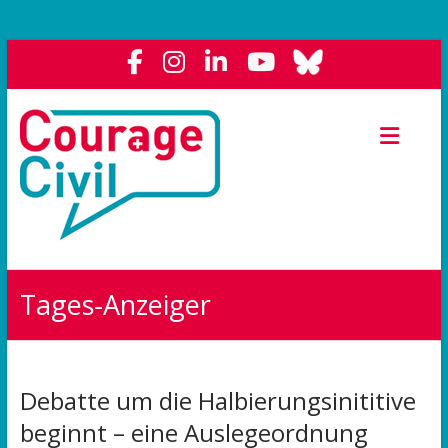
Courage
Civil
Weil
das
Polit-
Forum
die
Tages-Anzeiger
Demokratie
stärkt.
Debatte um die Halbierungsinititive
beginnt – eine Auslegeordnung