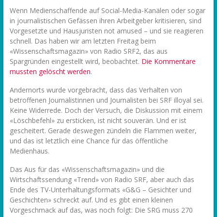
Wenn Medienschaffende auf Social-Media-Kanälen oder sogar
in journalistischen Gefässen ihren Arbeitgeber kritisieren, sind
Vorgesetzte und Hausjuristen not amused – und sie reagieren
schnell. Das haben wir am letzten Freitag beim
«Wissenschaftsmagazin» von Radio SRF2, das aus
Spargründen eingestellt wird, beobachtet.
Die Kommentare
mussten gelöscht werden
.
Andernorts wurde vorgebracht, dass das Verhalten von
betroffenen Journalistinnen und Journalisten bei SRF illoyal sei.
Keine Widerrede. Doch der Versuch, die Diskussion mit einem
«Löschbefehl» zu ersticken, ist nicht souverän. Und er ist
gescheitert. Gerade deswegen zündeln die Flammen weiter,
und das ist letztlich eine Chance für das öffentliche
Medienhaus.
Das Aus für das «Wissenschaftsmagazin» und die
Wirtschaftssendung «Trend» von Radio SRF, aber auch das
Ende des TV-Unterhaltungsformats «G&G – Gesichter und
Geschichten» schreckt auf. Und es gibt einen kleinen
Vorgeschmack auf das, was noch folgt: Die SRG muss 270