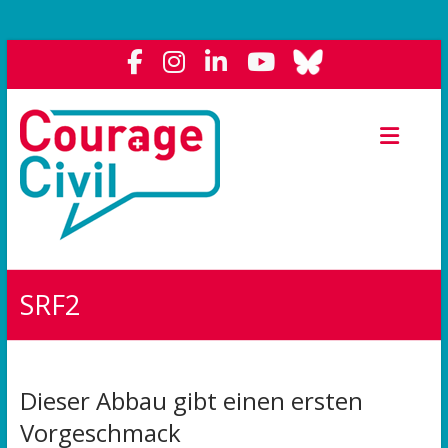
Courage
Civil
Weil
das
Polit-
Forum
die
SRF2
Demokratie
stärkt.
Dieser Abbau gibt einen ersten
Vorgeschmack