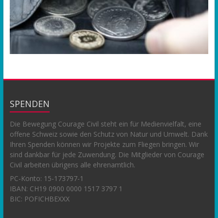
SPENDEN
Die Bewegung Courage Civil steht ein für Medienvielfalt, eine
offene Schweiz sowie den Schutz von Natur und Umwelt. Dank
Ihren Spenden können wir Projekte zum Fliegen bringen. Wir
sind dankbar für jede Zuwendung. Die Mitglieder von Courage
Civil arbeiten übrigens alle ehrenamtlich.
PC-Konto:
15-173797-1
IBAN: CH19 0900 0000 1517 3797 1
BIC: POFICHBEXXX