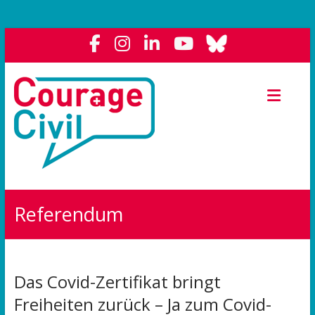
Courage
Civil
Weil
das
Polit-
Forum
die
Referendum
Demokratie
stärkt.
Das Covid-Zertifikat bringt
Freiheiten zurück – Ja zum Covid-