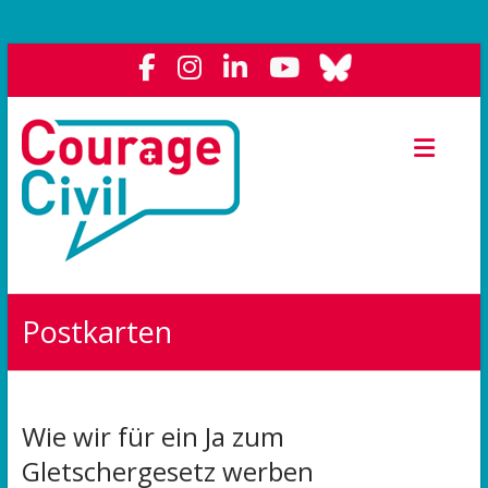
Courage
Civil
Weil
das
Polit-
Forum
die
Postkarten
Demokratie
stärkt.
Wie wir für ein Ja zum
Gletschergesetz werben