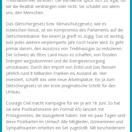
Treibhauseffekt befeuert. Die Klimakrise spitzt sich zu, egal, ob
wir die Realität verdrängen oder nicht. Sie schadet vor allem
uns, den Menschen.
Das Gletschergesetz bzw. Klimaschutzgesetz, wie es
inzwischen heisst, ist ein Kompromiss des Parlaments auf die
Gletscherinitiative. Bei einem Ja greift es zügig. Das ist wichtig,
weil jedes weitere verplemperte Jahr noch teurer wird. Es geht
primär darum, den Ausstoss von Treibhausgas zu reduzieren.
Die Schweiz als fittes Land muss es schaffen, von fossilen
Energien wegzukommen und die Energieversorgung
umzubauen. Durch den Import von Erdöl und Gas fliessen
jährlich rund 8 Milliarden Franken ins Ausland ab. Hier
investiert, schafft das viele neue Arbeitsplätze. Ein Ja zum
Gletschergesetz ist der erste pragmatische Schritt für den
Umbau.
Courage Civil macht Kampagne für ein Ja am 18. Juni. So hat
sie eine Postkartenserie (im Format A5) lanciert mit
Protagonisten, die dazugelernt haben. Seit ein paar Tagen sind
diese Postkarten im Umlauf. Alle Mitglieder, Gönnerinnen und
Sympathisanten erhielten ein Set zugestellt. Mit bescheidenem