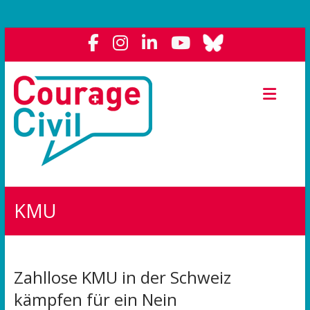
Courage
Civil
Weil
das
Polit-
Forum
die
KMU
Demokratie
stärkt.
Zahllose KMU in der Schweiz
kämpfen für ein Nein