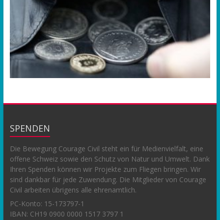
SPENDEN
Die Bewegung Courage Civil steht ein für Medienvielfalt, eine
offene Schweiz sowie den Schutz von Natur und Umwelt. Dank
Ihren Spenden können wir Projekte zum Fliegen bringen. Wir
sind dankbar für jede Zuwendung. Die Mitglieder von Courage
Civil arbeiten übrigens alle ehrenamtlich.
PC-Konto:
15-173797-1
IBAN: CH19 0900 0000 1517 3797 1