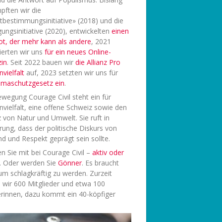
pften wir die
tbestimmungsinitiative» (2018) und die
ungsinitiative (2020), entwickelten
einen
ot, der mehr kann als andere
, 2021
ierten wir uns
f
ür ein neues Online-
in
. Seit 2022 bauen wir
die Allianz Pro
vielfalt
auf, 2023 setzten wir uns für
limaschutzgesetz ein
.
wegung Courage Civil steht ein für
vielfalt, eine offene Schweiz sowie den
 von Natur und Umwelt. Sie ruft in
rung, dass der politische Diskurs von
d und Respekt geprägt sein sollte.
 Sie mit bei Courage Civil –
aktiv oder
. Oder werden Sie
Gönner
. Es braucht
 um schlagkräftig zu werden. Zurzeit
 wir 600 Mitglieder und etwa 100
rinnen, dazu kommt ein 40-köpfiger
.