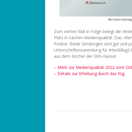
Zum vierten Mal in Folge belegt die Hin
Platz in Sachen Medienqualität. Das «Re
Podest. Beide Sendungen sind gut und p
Unterschriftensammlung für #NoBillag2 b
aus dem Köcher der SRG-Hasser.
– Mehr zur Medienqualität 2022 vom Onli
– Details zur Erhebung durch das fög
.