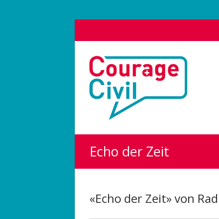
Courage
Civil
Weil
das
Polit-
Forum
die
Echo der Zeit
Demokratie
stärkt.
«Echo der Zeit» von Radi