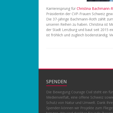
Karrieresprung für
Christina Bachmann-
Präsidentin der CVP-Frauen Schweiz gew
Die 37-jährige Bachmann-Roth zählt zum Be
unseren Reihen zu haben. Christina ist M
der Stadt Lenzburg und baut seit 2015 ei
ist fröhlich und zugleich bodenständig. V
SPENDEN
Die Bewegung Courage Civil steht ein für
Medienvielfalt, eine offene Schweiz sowi
Schutz von Natur und Umwelt. Dank Ihr
Spenden können wir Projekte zum Flieg