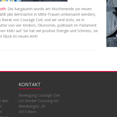
Roth
: Die Aargauerin wurde am Wochenende zur neuen
ählt (die demnächst in Mitte-Frauen umbenannt werden).
irat von Courage Civil, und wir sind stolz, sie in
utter von vier Kindern, Ökonomin, politisiert im Parlament
nen KMU auf. Sie hat viel positive Energie und Schmiss, sie
iel Glück im neuen Amt!
KONTAKT
Bewegung Courage Civil
e den
c/o Border Crossing AG
en
Altenbergstr. 29
en
3013 Bern