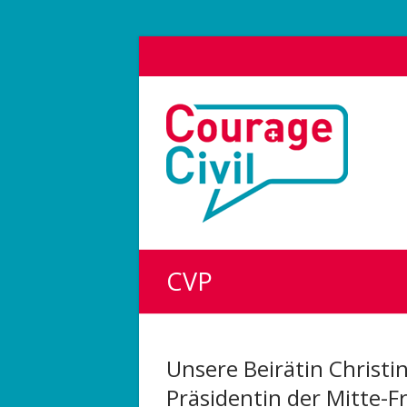
Courage
Civil
Weil
das
Polit-
Forum
die
CVP
Demokratie
stärkt.
Unsere Beirätin Christ
Präsidentin der Mitte-