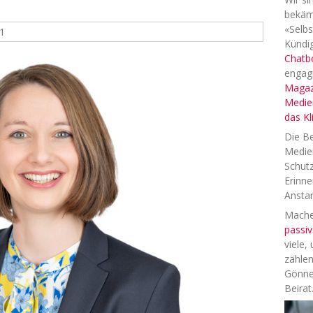
bekäm
«Selbs
1
Kündig
Chatb
engag
Magaz
Medien
das K
Die Be
Medien
Schutz
Erinne
Anstan
Machen
passiv
viele,
zählen
Gönne
Beirat