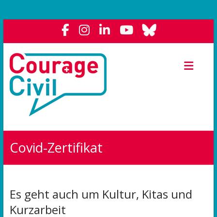
Courage
Civil
Weil
das
Polit-
Forum
die
Covid-Zertifikat
Demokratie
stärkt.
Es geht auch um Kultur, Kitas und
Kurzarbeit