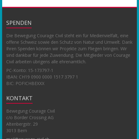
SPENDEN
Die Bewegung Courage Civil steht ein für Medienvielfalt, eine
offene Schweiz sowie den Schutz von Natur und Umwelt. Dank
Ihren Spenden können wir Projekte zum Fliegen bringen. Wir
sind dankbar für jede Zuwendung. Die Mitglieder von Courage
Civil arbeiten übrigens alle ehrenamtlich.
PC-Konto:
15-173797-1
IBAN: CH19 0900 0000 1517 3797 1
BIC: POFICHBEXXX
KONTAKT
Bewegung Courage Civil
c/o Border Crossing AG
Altenbergstr. 29
3013 Bern