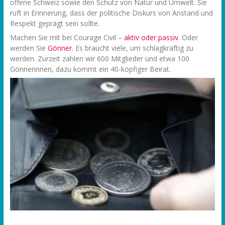
offene Schweiz sowie den Schutz von Natur und Umwelt. Sie
ruft in Erinnerung, dass der politische Diskurs von Anstand und
Respekt geprägt sein sollte.
Machen Sie mit bei Courage Civil –
aktiv oder passiv
. Oder
werden Sie
Gönner
. Es braucht viele, um schlagkräftig zu
werden. Zurzeit zählen wir 600 Mitglieder und etwa 100
Gönnerinnen, dazu kommt ein 40-köpfiger Beirat.