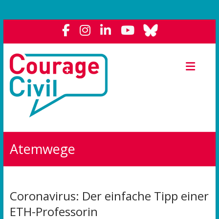
Courage
Civil
Weil
das
Polit-
Forum
die
Atemwege
Demokratie
stärkt.
Coronavirus: Der einfache Tipp einer
ETH-Professorin