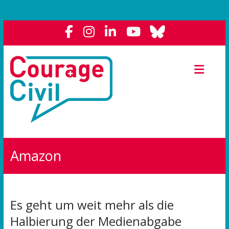
Courage
Civil
Weil
das
Polit-
Forum
die
Amazon
Demokratie
stärkt.
Es geht um weit mehr als die
Halbierung der Medienabgabe