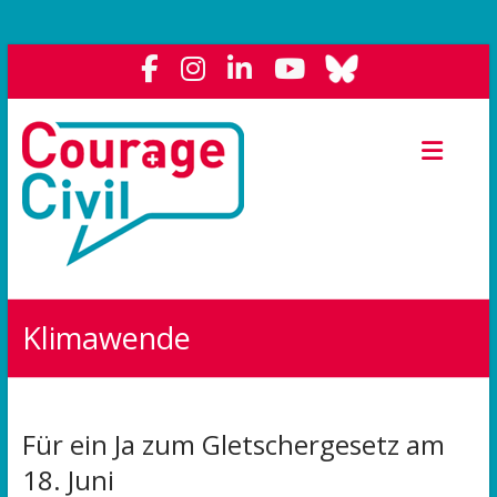
Courage
Civil
Weil
das
Polit-
Forum
die
Klimawende
Demokratie
stärkt.
Für ein Ja zum Gletschergesetz am
18. Juni