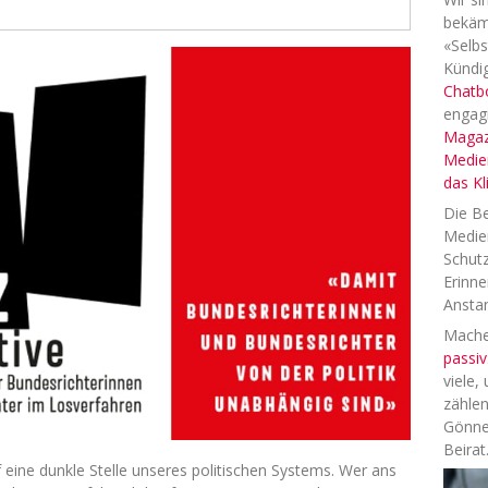
bekäm
«Selbs
Kündig
Chatb
engag
Magaz
Medien
das K
Die Be
Medien
Schutz
Erinne
Anstan
Machen
passiv
viele,
zählen
Gönne
Beirat
 auf eine dunkle Stelle unseres politischen Systems. Wer ans