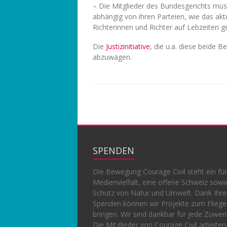
– Die Mitglieder des Bundesgerichts müs
abhängig von ihren Parteien, wie das aktu
Richterinnen und Richter auf Lebzeiten g
Die
Justizinitiative
, die u.a. diese beide 
abzuwägen.
SPENDEN
Die Bewegung Courage Civil steht ein für
Medienvielfalt, eine offene Schweiz sowi
Schutz von Natur und Umwelt. Dank Ihr
Spenden können wir Projekte zum Flieg
bringen. Wir sind dankbar für jede Zuwe
Die Mitglieder von Courage Civil arbeiten