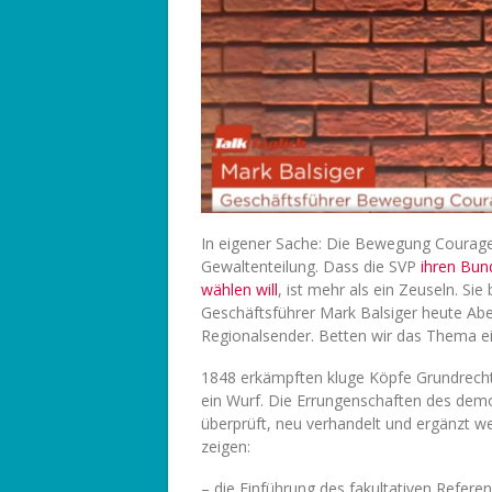
In eigener Sache: Die Bewegung Courage C
Gewaltenteilung. Dass die SVP
ihren Bun
wählen will
, ist mehr als ein Zeuseln. Sie
Geschäftsführer Mark Balsiger heute A
Regionalsender. Betten wir das Thema ei
1848 erkämpften kluge Köpfe Grundrecht
ein Wurf. Die Errungenschaften des demo
überprüft, neu verhandelt und ergänzt we
zeigen:
– die Einführung des fakultativen Refere