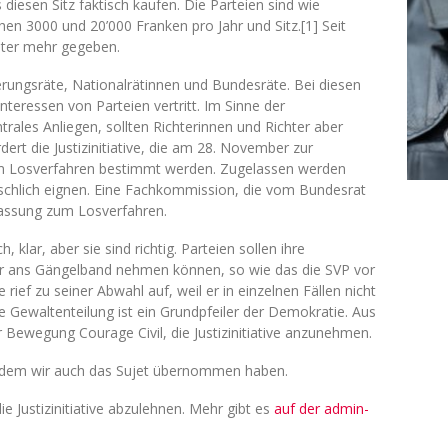
diesen Sitz faktisch kaufen. Die Parteien sind wie
chen 3000 und 20’000 Franken pro Jahr und Sitz.[1] Seit
hter mehr gegeben.
rungsräte, Nationalrätinnen und Bundesräte. Bei diesen
Interessen von Parteien vertritt. Im Sinne der
ntrales Anliegen, sollten Richterinnen und Richter aber
ert die Justizinitiative, die am 28. November zur
im Losverfahren bestimmt werden. Zugelassen werden
nschlich eignen. Eine Fachkommission, die vom Bundesrat
ulassung zum Losverfahren.
 klar, aber sie sind richtig. Parteien sollen ihre
er ans Gängelband nehmen können, so wie das die SVP vor
 rief zu seiner Abwahl auf, weil er in einzelnen Fällen nicht
ie Gewaltenteilung ist ein Grundpfeiler der Demokratie. Aus
 Bewegung Courage Civil, die Justizinitiative anzunehmen.
 dem wir auch das Sujet übernommen haben.
 Justizinitiative abzulehnen. Mehr gibt es
auf der admin-