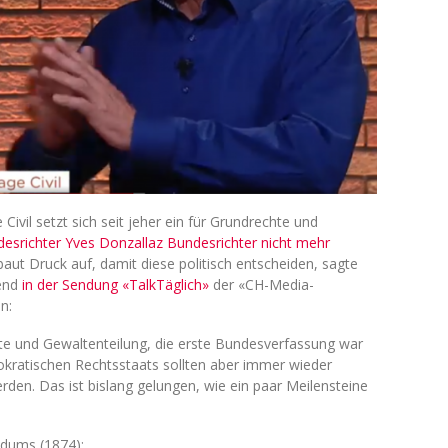
ivil setzt sich seit jeher ein für Grundrechte und
desrichter Yves Donzallaz Bundesrichter nicht mehr
 baut Druck auf, damit diese politisch entscheiden, sagte
bend
in der Sendung «TalkTäglich»
der «CH-Media-
n:
e und Gewaltenteilung, die erste Bundesverfassung war
kratischen Rechtsstaats sollten aber immer wieder
rden. Das ist bislang gelungen, wie ein paar Meilensteine
ndums (1874);