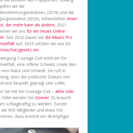
pften wir die
tbestimmungsinitiative» (2018) und die
ungsinitiative (2020), entwickelten
einen
ot, der mehr kann als andere
, 2021
ierten wir uns
f
ür ein neues Online-
in
. Seit 2022 bauen wir
die Allianz Pro
vielfalt
auf, 2023 setzten wir uns für
limaschutzgesetz ein
.
wegung Courage Civil steht ein für
vielfalt, eine offene Schweiz sowie den
 von Natur und Umwelt. Sie ruft in
rung, dass der politische Diskurs von
d und Respekt geprägt sein sollte.
 Sie mit bei Courage Civil –
aktiv oder
. Oder werden Sie
Gönner
. Es braucht
 um schlagkräftig zu werden. Zurzeit
 wir 600 Mitglieder und etwa 100
rinnen, dazu kommt ein 40-köpfiger
.