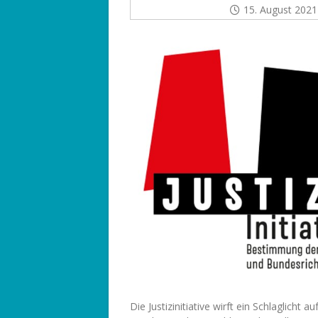
15. August 2021
Die Justizinitiative wirft ein Schlaglicht