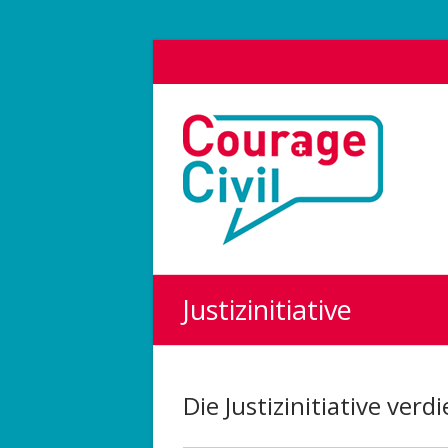
Courage
Civil
Weil
das
Polit-
Forum
die
Justizinitiative
Demokratie
stärkt.
Die Justizinitiative verdi