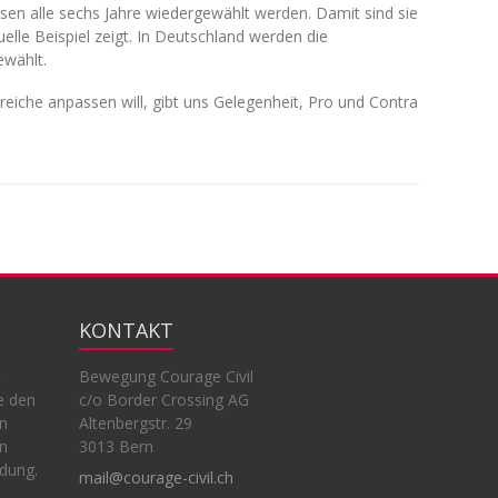
sen alle sechs Jahre wiedergewählt werden. Damit sind sie
elle Beispiel zeigt. In Deutschland werden die
ewählt.
Bereiche anpassen will, gibt uns Gelegenheit, Pro und Contra
KONTAKT
Bewegung Courage Civil
e den
c/o Border Crossing AG
en
Altenbergstr. 29
en
3013 Bern
ndung.
mail@courage-civil.ch