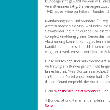
Bundesgericht gewählt werden will, muss 
Vermittlerinnen tätig. Sie verlangen zwis
1942 hat es keine parteilosen Bundesric
Mandatsabgaben sind Standard für Regie
Ämtern machen sie Sinn, weil Politik die 
Gewaltenteilung, für Courage Civil ein ze
komplett unabhängig sein. Genau das ford
Abstimmung kommt. Künftig sollen sie 
Kandidierende, die sich fachlich und me
eingesetzt wird, entscheidet über die Z
Diese Vorschläge sind radikaldemokratisch,
Vertretung am Bundesgericht nicht läng
Jahresfrist mit Yves Donzallaz machte. Sie
im Sinne der Partei entschieden hatte. D
diesem Grund empfiehlt der Vorstand der
> Zur
Website des Initiativkomitees
, von
> Bundesrat und Parlament empfehlen, die
Seite
.