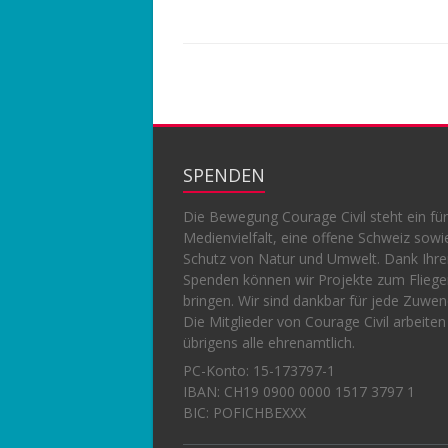
SPENDEN
Die Bewegung Courage Civil steht ein für
Medienvielfalt, eine offene Schweiz sowi
Schutz von Natur und Umwelt. Dank Ihr
Spenden können wir Projekte zum Flieg
bringen. Wir sind dankbar für jede Zuwe
Die Mitglieder von Courage Civil arbeiten
übrigens alle ehrenamtlich.
PC-Konto:
15-173797-1
IBAN: CH19 0900 0000 1517 3797 1
BIC: POFICHBEXXX