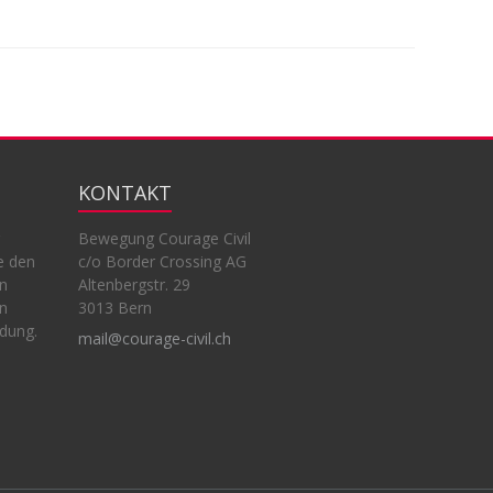
KONTAKT
Bewegung Courage Civil
e den
c/o Border Crossing AG
en
Altenbergstr. 29
en
3013 Bern
ndung.
mail@courage-civil.ch