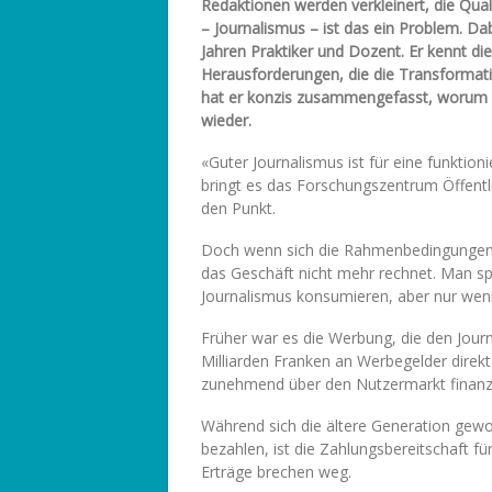
Redaktionen werden verkleinert, die Quali
– Journalismus – ist das ein Problem. D
Jahren Praktiker und Dozent. Er kennt di
Herausforderungen, die die Transformatio
hat er konzis zusammengefasst, worum es
wieder.
«Guter Journalismus ist für eine funktio
bringt es das Forschungszentrum Öffentlic
den Punkt.
Doch wenn sich die Rahmenbedingungen ni
das Geschäft nicht mehr rechnet. Man sp
Journalismus konsumieren, aber nur weni
Früher war es die Werbung, die den Journa
Milliarden Franken an Werbegelder direk
zunehmend über den Nutzermarkt finanz
Während sich die ältere Generation gewoh
bezahlen, ist die Zahlungsbereitschaft fü
Erträge brechen weg.