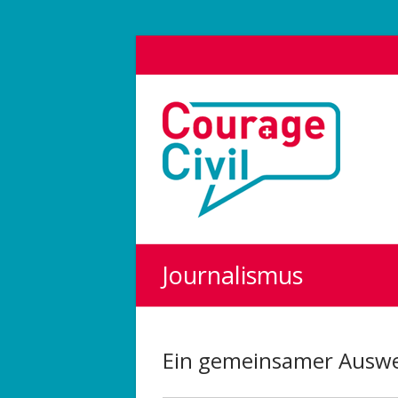
Courage
Civil
Weil
das
Polit-
Forum
die
Journalismus
Demokratie
stärkt.
Ein gemeinsamer Auswe