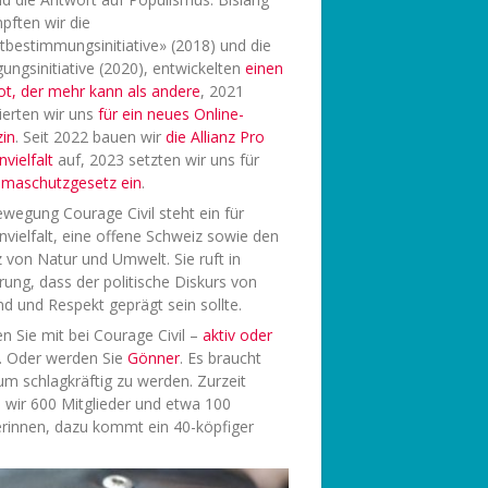
pften wir die
tbestimmungsinitiative» (2018) und die
ungsinitiative (2020), entwickelten
einen
ot, der mehr kann als andere
, 2021
ierten wir uns
f
ür ein neues Online-
in
. Seit 2022 bauen wir
die Allianz Pro
vielfalt
auf, 2023 setzten wir uns für
limaschutzgesetz ein
.
wegung Courage Civil steht ein für
vielfalt, eine offene Schweiz sowie den
 von Natur und Umwelt. Sie ruft in
rung, dass der politische Diskurs von
d und Respekt geprägt sein sollte.
 Sie mit bei Courage Civil –
aktiv oder
. Oder werden Sie
Gönner
. Es braucht
 um schlagkräftig zu werden. Zurzeit
 wir 600 Mitglieder und etwa 100
rinnen, dazu kommt ein 40-köpfiger
.