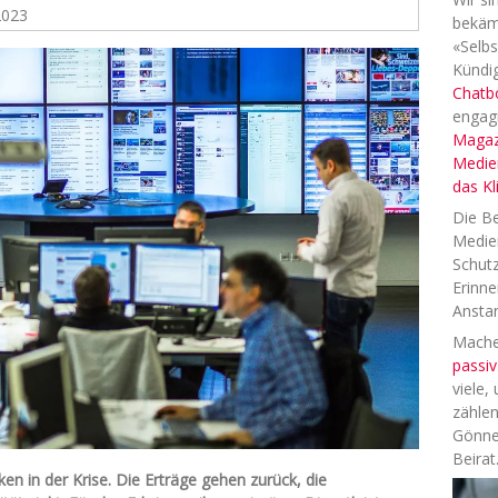
2023
bekäm
«Selbs
Kündig
Chatb
engag
Magaz
Medien
das K
Die Be
Medien
Schutz
Erinne
Anstan
Machen
passiv
viele,
zählen
Gönne
Beirat
n in der Krise. Die Erträge gehen zurück, die