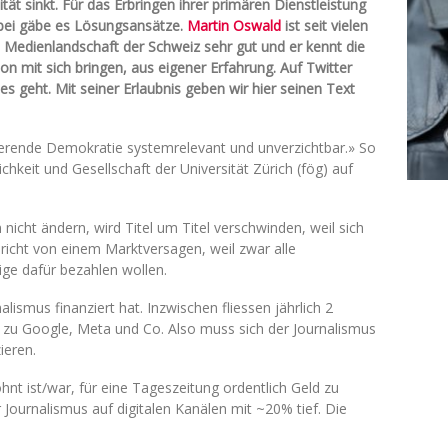
tät sinkt. Für das Erbringen ihrer primären Dienstleistung
abei gäbe es Lösungsansätze.
Martin Oswald
ist seit vielen
e Medienlandschaft der Schweiz sehr gut und er kennt die
n mit sich bringen, aus eigener Erfahrung. Auf Twitter
 geht. Mit seiner Erlaubnis geben wir hier seinen Text
nierende Demokratie systemrelevant und unverzichtbar.» So
hkeit und Gesellschaft der Universität Zürich (fög) auf
cht ändern, wird Titel um Titel verschwinden, weil sich
richt von einem Marktversagen, weil zwar alle
ge dafür bezahlen wollen.
lismus finanziert hat. Inzwischen fliessen jährlich 2
t zu Google, Meta und Co. Also muss sich der Journalismus
ieren.
nt ist/war, für eine Tageszeitung ordentlich Geld zu
r Journalismus auf digitalen Kanälen mit ~20% tief. Die