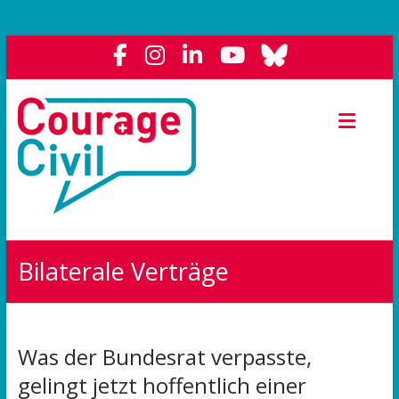
Courage
Civil
Weil
das
Polit-
Forum
die
Bilaterale Verträge
Demokratie
stärkt.
Was der Bundesrat verpasste,
gelingt jetzt hoffentlich einer