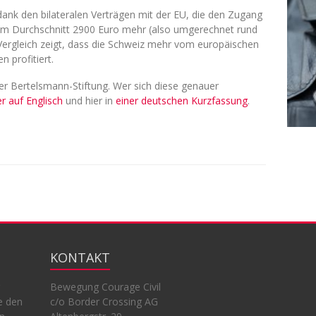
ank den bilateralen Verträgen mit der EU, die den Zugang
 im Durchschnitt 2900 Euro mehr (also umgerechnet rund
ergleich zeigt, dass die Schweiz mehr vom europäischen
n profitiert.
r Bertelsmann-Stiftung. Wer sich diese genauer
er auf Englisch
und hier in
einer deutschen Kurzfassung
.
KONTAKT
Bewegung Courage Civil
e den
c/o Border Crossing AG