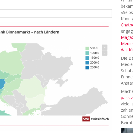
bekäm
«Selbs
Kündig
Chatb
engag
Magaz
Medien
das K
Die Be
Medien
Schutz
Erinne
Anstan
Machen
passiv
viele,
zählen
Gönne
Beirat