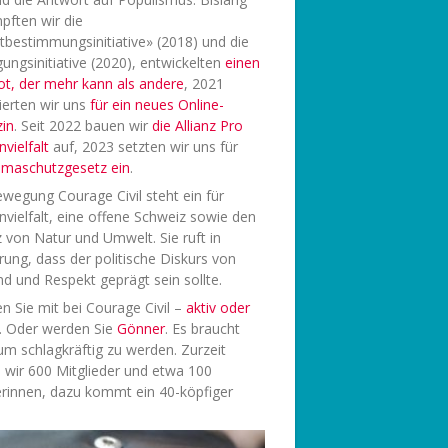
pften wir die
tbestimmungsinitiative» (2018) und die
ungsinitiative (2020), entwickelten
einen
ot, der mehr kann als andere
, 2021
ierten wir uns
f
ür ein neues Online-
in
. Seit 2022 bauen wir
die Allianz Pro
vielfalt
auf, 2023 setzten wir uns für
limaschutzgesetz ein
.
wegung Courage Civil steht ein für
vielfalt, eine offene Schweiz sowie den
 von Natur und Umwelt. Sie ruft in
rung, dass der politische Diskurs von
d und Respekt geprägt sein sollte.
 Sie mit bei Courage Civil –
aktiv oder
. Oder werden Sie
Gönner
. Es braucht
 um schlagkräftig zu werden. Zurzeit
 wir 600 Mitglieder und etwa 100
rinnen, dazu kommt ein 40-köpfiger
.