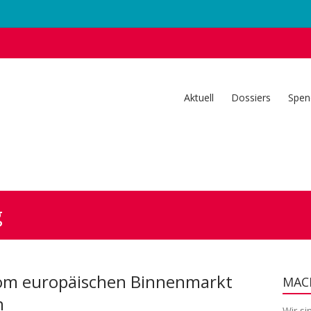
Aktuell
Dossiers
Spen
g
 vom europäischen Binnenmarkt
MACH
n
Wir si