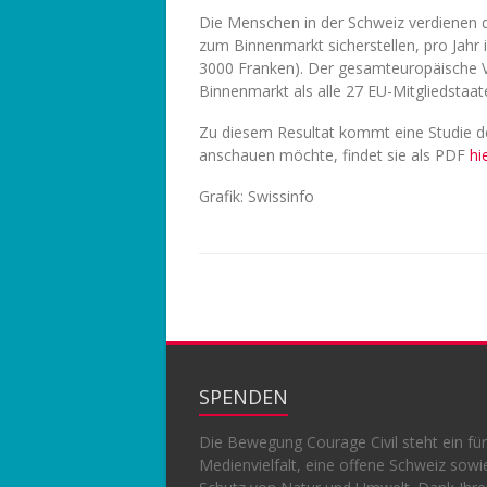
Die Menschen in der Schweiz verdienen d
zum Binnenmarkt sicherstellen, pro Jahr
3000 Franken). Der gesamteuropäische V
Binnenmarkt als alle 27 EU-Mitgliedstaate
Zu diesem Resultat kommt eine Studie de
anschauen möchte, findet sie als PDF
hi
Grafik: Swissinfo
SPENDEN
Die Bewegung Courage Civil steht ein für
Medienvielfalt, eine offene Schweiz sowi