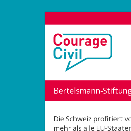
Courage
Civil
Weil
das
Polit-
Forum
die
Bertelsmann-Stiftun
Demokratie
stärkt.
Die Schweiz profitiert
mehr als alle EU-Staate